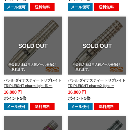
メール便可
送料無料
メール便可
送料無料
SOLD OUT
SOLD OUT
※会員さまは再入荷メールを受け
※会員さまは再入荷メールを受け
取れます。
取れます。
バレル ダイナスティー トリプレイト
バレル ダイナスティー トリプレイト
TRIPLEIGHT charm light 武 …
TRIPLEIGHT charm2 light …
16,800 円
16,800 円
ポイント5倍
ポイント5倍
メール便可
送料無料
メール便可
送料無料