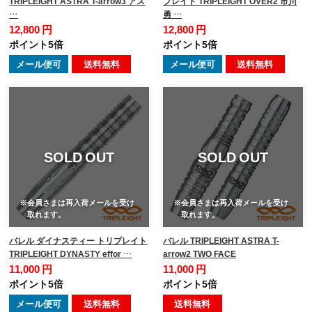
TRIPLEIGHT ASTRA T-arrow3 アス
プレイト TRIPLEIGHT OVER2 市川
…
勇 …
12,800 円
12,800 円
ポイント5倍
ポイント5倍
メール便可
送料無料
メール便可
送料無料
SOLD OUT
SOLD OUT
※会員さまは再入荷メールを受け
※会員さまは再入荷メールを受け
取れます。
取れます。
バレル ダイナスティー トリプレイト
バレル TRIPLEIGHT ASTRA T-
TRIPLEIGHT DYNASTY effor …
arrow2 TWO FACE
11,000 円
11,000 円
ポイント5倍
ポイント5倍
メール便可
送料無料
送料無料