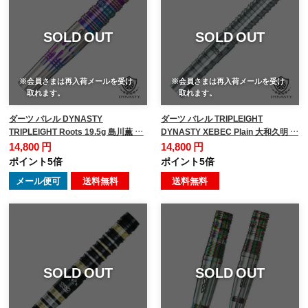
SOLD OUT
SOLD OUT
※会員さまは再入荷メールを受け
※会員さまは再入荷メールを受け
取れます。
取れます。
ダーツ バレル DYNASTY
ダーツ バレル TRIPLEIGHT
TRIPLEIGHT Roots 19.5g 島川薫 …
DYNASTY XEBEC Plain 大和久明 …
14,800 円
14,800 円
ポイント5倍
ポイント5倍
メール便可
送料無料
送料無料
SOLD OUT
SOLD OUT