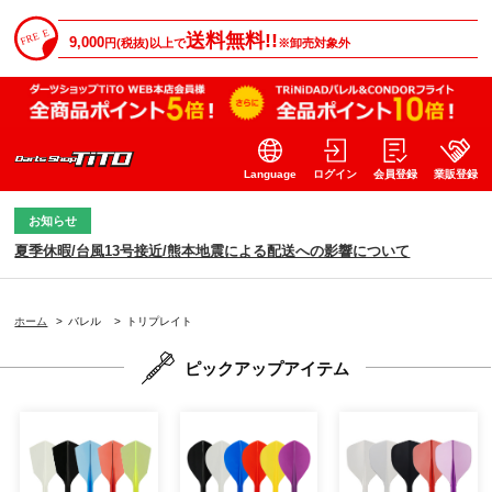
送料無料!!
9,000
円(税抜)以上で
※卸売対象外
Language
ログイン
会員登録
業販登録
お知らせ
夏季休暇/台風13号接近/熊本地震による配送への影響について
ホーム
>
バレル
>
トリプレイト
ピックアップアイテム