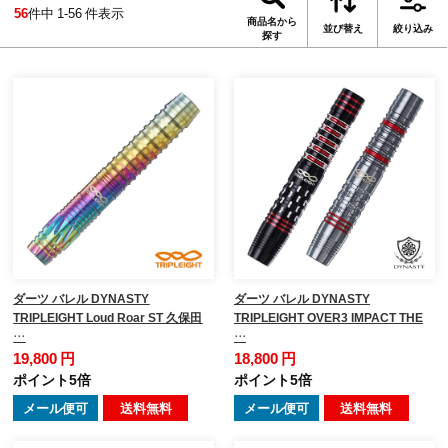
56
件中 1-56 件表示
商品名から
並び替え
絞り込み
探す
ダーツ バレル DYNASTY
ダーツ バレル DYNASTY
TRIPLEIGHT Loud Roar ST 久保田
TRIPLEIGHT OVER3 IMPACT THE
…
…
19,800 円
18,800 円
ポイント5倍
ポイント5倍
メール便可
送料無料
メール便可
送料無料