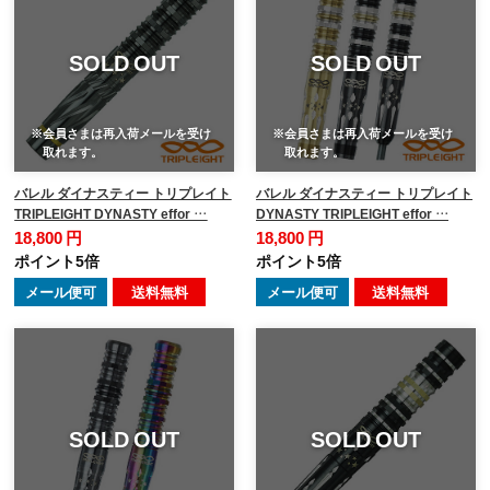
SOLD OUT
SOLD OUT
※会員さまは再入荷メールを受け
※会員さまは再入荷メールを受け
取れます。
取れます。
バレル ダイナスティー トリプレイト
バレル ダイナスティー トリプレイト
TRIPLEIGHT DYNASTY effor …
DYNASTY TRIPLEIGHT effor …
18,800 円
18,800 円
ポイント5倍
ポイント5倍
メール便可
送料無料
メール便可
送料無料
SOLD OUT
SOLD OUT