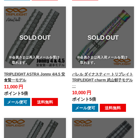
SOLD OUT
SOLD OUT
※会員さまは再入荷メールを受け
※会員さまは再入荷メールを受け
取れます。
取れます。
TRIPLEIGHT ASTRA Jonny 4/4.5 安
バレル ダイナスティー トリプレイト
食賢一モデル
TRIPLEIGHT charm 武山郁子モデル
…
11,000 円
10,000 円
ポイント5倍
ポイント5倍
メール便可
送料無料
メール便可
送料無料