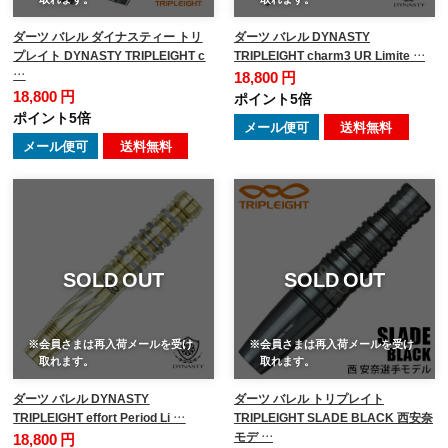
ダーツ バレル ダイナスティー トリ
ダーツ バレル DYNASTY
プレイト DYNASTY TRIPLEIGHT c
TRIPLEIGHT charm3 UR Limite …
…
18,800 円
18,800 円
ポイント5倍
ポイント5倍
メール便可
送料無料
メール便可
送料無料
SOLD OUT
SOLD OUT
※会員さまは再入荷メールを受け
※会員さまは再入荷メールを受け
取れます。
取れます。
ダーツ バレル DYNASTY
ダーツ バレル トリプレイト
TRIPLEIGHT effort Period Li …
TRIPLEIGHT SLADE BLACK 西安奈
モデ …
18,800 円