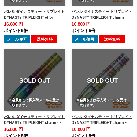
バレル ダイナスティー トリプレイト
バレル ダイナスティー トリプレイト
DYNASTY TRIPLEIGHT effor …
DYNASTY TRIPLEIGHT charm …
16,800 円
16,800 円
ポイント5倍
ポイント5倍
メール便可
送料無料
メール便可
送料無料
SOLD OUT
SOLD OUT
※会員さまは再入荷メールを受け
※会員さまは再入荷メールを受け
取れます。
取れます。
バレル ダイナスティー トリプレイト
バレル ダイナスティー トリプレイト
DYNASTY TRIPLEIGHT charm …
DYNASTY TRIPLEIGHT charm …
16,800 円
16,800 円
ポイント5倍
ポイント5倍