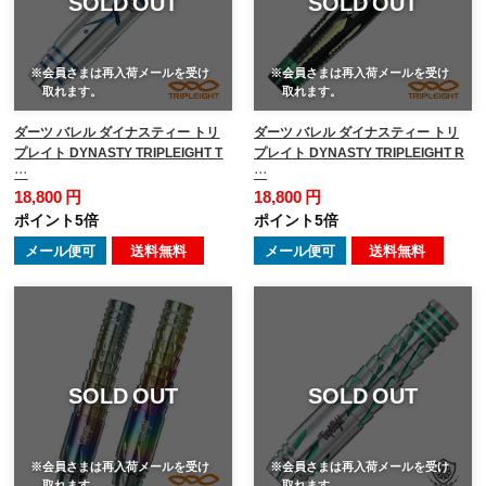
SOLD OUT
SOLD OUT
※会員さまは再入荷メールを受け
※会員さまは再入荷メールを受け
取れます。
取れます。
ダーツ バレル ダイナスティー トリ
ダーツ バレル ダイナスティー トリ
プレイト DYNASTY TRIPLEIGHT T
プレイト DYNASTY TRIPLEIGHT R
…
…
18,800 円
18,800 円
ポイント5倍
ポイント5倍
メール便可
送料無料
メール便可
送料無料
SOLD OUT
SOLD OUT
※会員さまは再入荷メールを受け
※会員さまは再入荷メールを受け
取れます。
取れます。