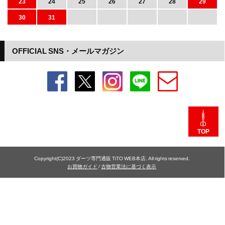
23
24
25
26
27
28
29
30
31
OFFICIAL SNS・メールマガジン
TOP
Copyright(C)2023 ダーツ専門通販 TiTO WEB本店. All rights reserved.
お買物ガイド
/
古物営業法に基づく表示