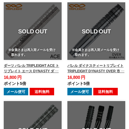
SOLD OUT
SOLD OUT
※会員さまは再入荷メールを受け
※会員さまは再入荷メールを受け
取れます。
取れます。
ダーツ バレル TRIPLEIGHT ACE ト
バレル ダイナスティートリプレイト
リプレイト エース DYNASTY ダ …
TRIPLEIGHT DYNASTY OVER 市 …
16,800 円
16,800 円
ポイント5倍
ポイント5倍
メール便可
送料無料
メール便可
送料無料