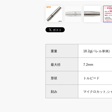
重量
18.2g(バレル単体)
最大径
7.2mm
形状
トルピード
刻み
マイクロカット,シ