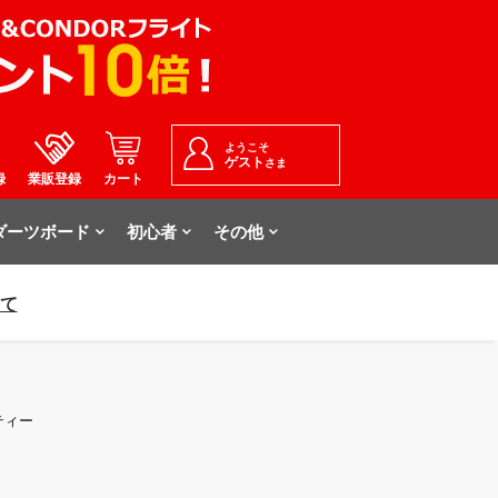
ようこそ
ゲスト
さま
録
業販登録
カート
ダーツボード
初心者
その他
いて
スティー