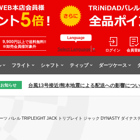
Language
9,900
円以上で送料無料!!
※卸売会員様対象外
Select Language
▼
ログイン
会員登
ル
フライト
シャフト
ティップ
ダーツケース
台風13号接近/熊本地震による配送への影響につ
お知らせ
ーツ バレル TRIPLEIGHT JACK トリプレイト ジャック DYNASTY ダイナ