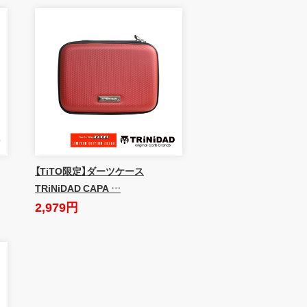
【TiTO限定】ダーツケース
TRiNiDAD CAPA …
2,979円