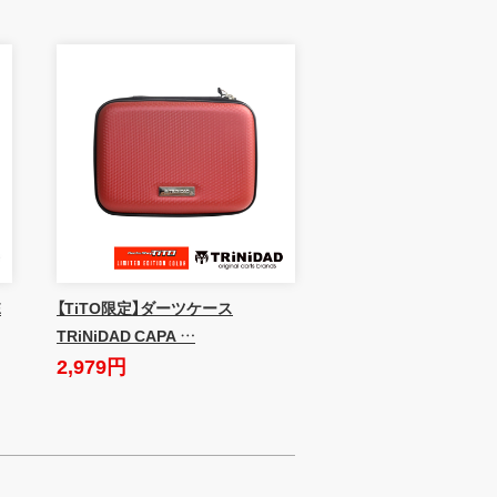
E
【TiTO限定】ダーツケース
TRiNiDAD CAPA …
2,979円