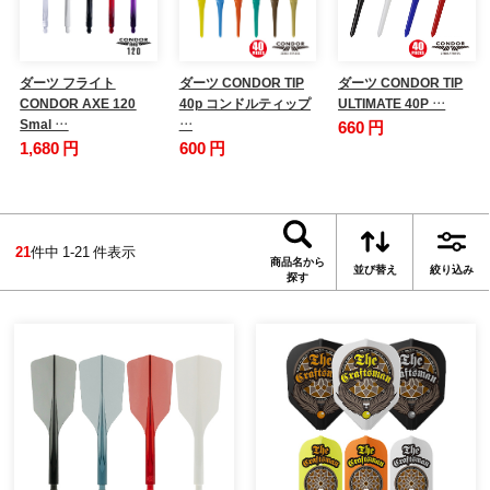
ダーツ フライト
ダーツ CONDOR TIP
ダーツ CONDOR TIP
CONDOR AXE 120
40p コンドルティップ
ULTIMATE 40P …
Smal …
…
660 円
1,680 円
600 円
21
件中 1-21 件表示
商品名から
並び替え
絞り込み
探す