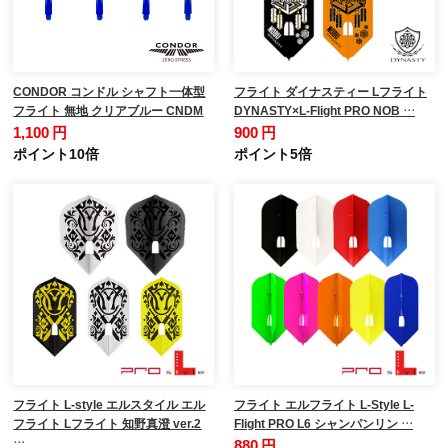
CONDOR コンドル シャフト一体型
フライト ダイナスティー Lフライト
フライト 無地 クリアブルー CNDM
DYNASTY×L-Flight PRO NOB …
1,100 円
900 円
ポイント10倍
ポイント5倍
フライト L-style エルスタイル エル
フライト エルフライト L-Style L-
フライト Lフライト 知野真澄 ver.2
Flight PRO L6 シャンパンリン …
…
880 円