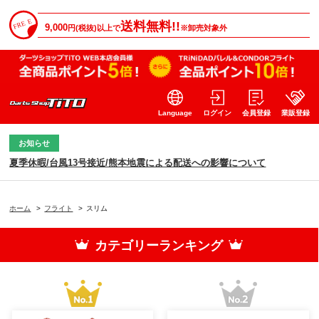
送料無料!!
9,000
円(税抜)以上で
※卸売対象外
Language
ログイン
会員登録
業販登録
お知らせ
夏季休暇/台風13号接近/熊本地震による配送への影響について
ホーム
>
フライト
>
スリム
カテゴリーランキング