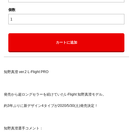
個数
カートに追加
知野真澄 ver.2 L-Flight PRO
発売から超ロングセラーを続けていたL-Flight 知野真澄モデル。
約3年ぶりに新デザイン4タイプが2020/5/30(土)発売決定！
知野真澄選手コメント：