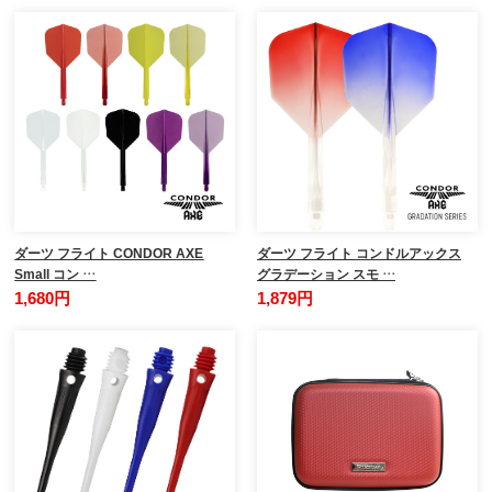
ダーツ フライト CONDOR AXE
ダーツ フライト コンドルアックス
Small コン …
グラデーション スモ …
1,680円
1,879円