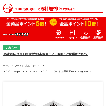
送料無料!!
9,000
円(税抜)以上で
※卸売対象外
Language
ログイン
会員登録
業販登録
お知らせ
夏季休暇/台風13号接近/熊本地震による配送への影響について
ホーム
>
フライト（成型フライト）
>
フライト L-style エルスタイル エルフライト Lフライト 知野真澄 ver.2 L-Flight PRO