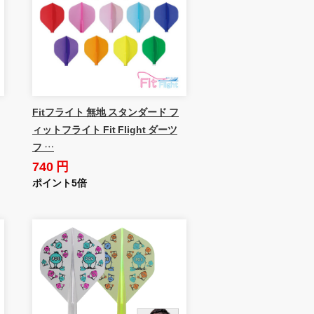
Fitフライト 無地 スタンダード フ
ィットフライト Fit Flight ダーツ
フ …
740 円
ポイント5倍