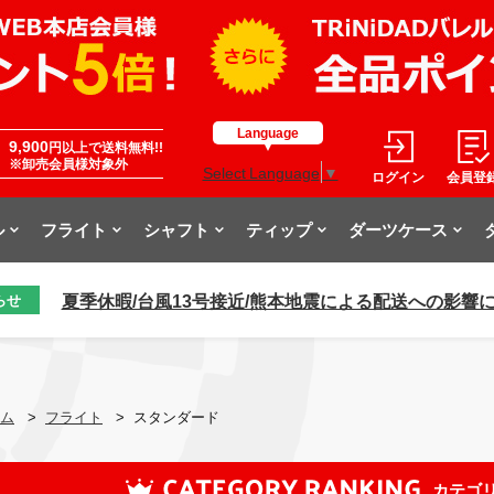
Language
9,900
円以上で送料無料!!
※卸売会員様対象外
Select Language
▼
ログイン
会員登
ル
フライト
シャフト
ティップ
ダーツケース
夏季休暇/台風13号接近/熊本地震による配送への影響
らせ
ム
>
フライト
>
スタンダード
カテゴ