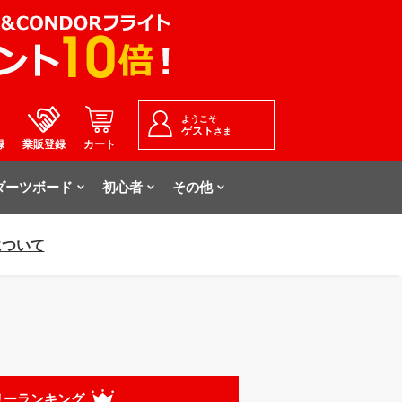
ようこそ
ゲスト
さま
録
業販登録
カート
ダーツボード
初心者
その他
について
リーランキング