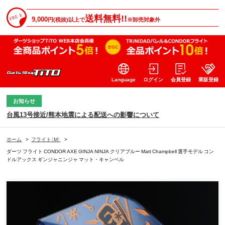
送料無料!!
9,000
円(税抜)以上で
※卸売対象外
Language
ログイン
会員登録
業販登録
お知らせ
台風13号接近/熊本地震による配送への影響について
ホーム
>
フライト（M）
>
ダーツ フライト CONDOR AXE GINJA NINJA クリアブルー Matt Champbell 選手モデル コン
ドルアックス ギンジャニンジャ マット・キャンベル