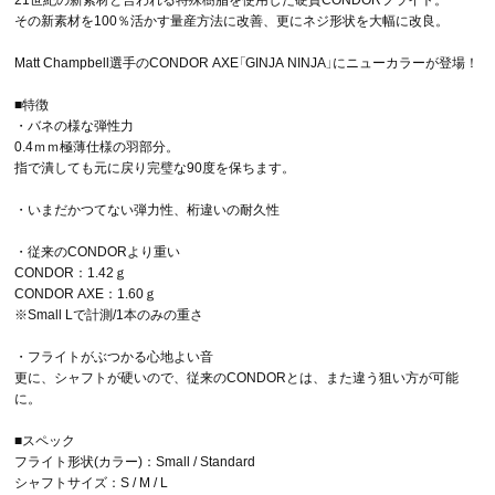
その新素材を100％活かす量産方法に改善、更にネジ形状を大幅に改良。
Matt Champbell選手のCONDOR AXE「GINJA NINJA」にニューカラーが登場！
■特徴
・バネの様な弾性力
0.4ｍｍ極薄仕様の羽部分。
指で潰しても元に戻り完璧な90度を保ちます。
・いまだかつてない弾力性、桁違いの耐久性
・従来のCONDORより重い
CONDOR：1.42ｇ
CONDOR AXE：1.60ｇ
※Small Lで計測/1本のみの重さ
・フライトがぶつかる心地よい音
更に、シャフトが硬いので、従来のCONDORとは、また違う狙い方が可能
に。
■スペック
フライト形状(カラー)：Small / Standard
シャフトサイズ：S / M / L