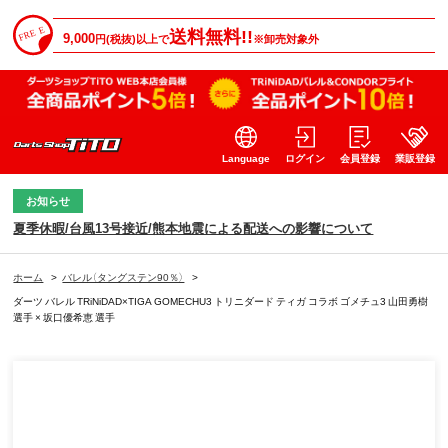
送料無料!!
9,000
円(税抜)以上で
※卸売対象外
Language
ログイン
会員登録
業販登録
お知らせ
夏季休暇/台風13号接近/熊本地震による配送への影響について
ホーム
>
バレル（タングステン90％）
>
ダーツ バレル TRiNiDAD×TIGA GOMECHU3 トリニダード ティガ コラボ ゴメチュ3 山田勇樹
選手 × 坂口優希恵 選手