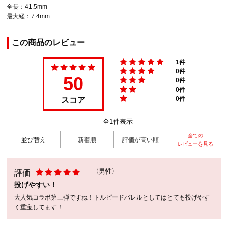
全長：41.5mm
最大経：7.4mm
この商品のレビュー
1件
0件
50
0件
0件
スコア
0件
全1件表示
全ての
並び替え
新着順
評価が高い順
レビューを見る
評価
（男性）
投げやすい！
大人気コラボ第三弾ですね！トルピードバレルとしてはとても投げやす
く重宝してます！