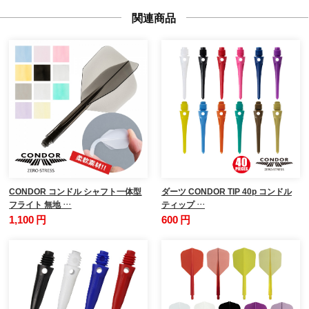
関連商品
CONDOR コンドル シャフト一体型
ダーツ CONDOR TIP 40p コンドル
フライト 無地 …
ティップ …
1,100 円
600 円