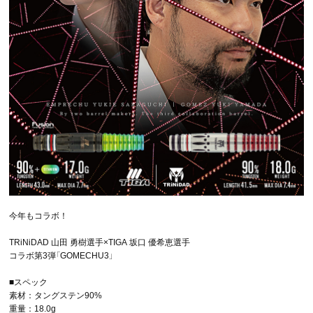
今年もコラボ！
TRiNiDAD 山田 勇樹選手×TIGA 坂口 優希恵選手
コラボ第3弾「GOMECHU3」
■スペック
素材：タングステン90%
重量：18.0g