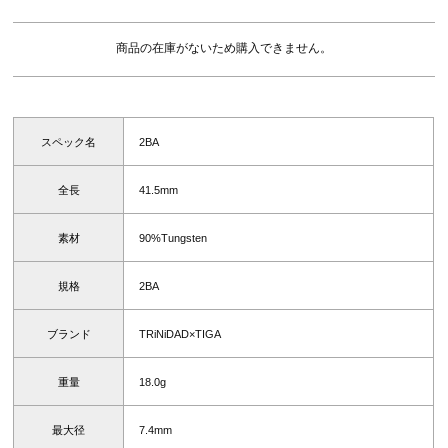
商品の在庫がないため購入できません。
スペック名
2BA
全長
41.5mm
素材
90%Tungsten
規格
2BA
ブランド
TRiNiDAD×TIGA
重量
18.0g
最大径
7.4mm