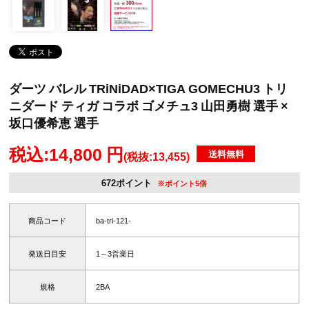
ダーツ バレル TRiNiDAD×TIGA GOMECHU3 トリ
ニダード ティガ コラボ ゴメチュ3 山田勇樹 選手 ×
坂口優希恵 選手
税込:14,800 円
送料無料
(税抜:13,455)
672ポイント
※ポイント5倍
商品コード
ba-tri-121-
発送日目安
1～3営業日
規格
2BA