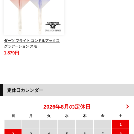
ダーツ フライト コンドルアックス
グラデーション スモ …
1,879円
定休日カレンダー
2026年8月の定休日
日
月
火
水
木
金
土
1
2
3
4
5
6
7
8