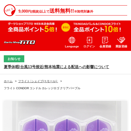
送料無料!!
9,000
円(税抜)以上で
※卸売対象外
Language
ログイン
会員登録
業販登録
お知らせ
夏季休暇/台風13号接近/熊本地震による配送への影響について
ホーム
>
フライト（シェイプ(スモール)）
>
フライト CONDOR コンドル カレッジロゴ クリアパープル