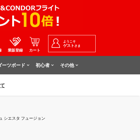
ようこそ
ゲスト
さま
録
業販登録
カート
ダーツボード
初心者
その他
いて
レチュ シエスタ フュージョン