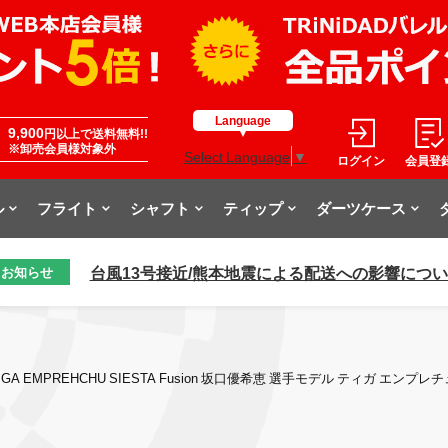
Language
9,900
円以上で送料無料!!
※卸売会員様対象外
Select Language
▼
ログイン
会員登
ル
フライト
シャフト
ティップ
ダーツケース
台風13号接近/熊本地震による配送への影響につ
お知らせ
IGA EMPREHCHU SIESTA Fusion 坂口優希恵 選手モデル ティガ エンプ