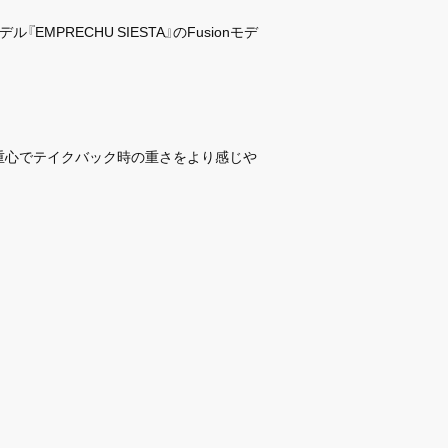
PRECHU SIESTA』のFusionモデ
後ろ重心でテイクバック時の重さをより感じや