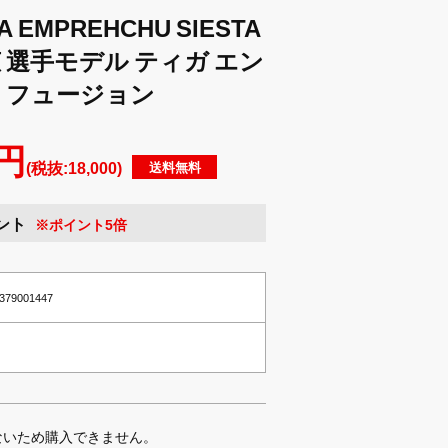
 EMPREHCHU SIESTA
希恵 選手モデル ティガ エン
 フュージョン
 円
(税抜:18,000)
送料無料
ント
※ポイント5倍
2379001447
ないため購入できません。