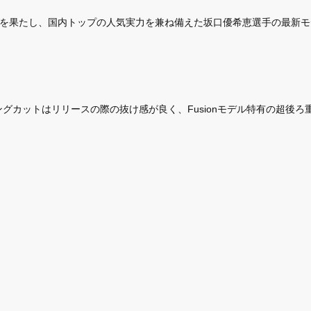
録を果たし、国内トップの人気実力を兼ね備えた坂口優希恵選手の最新モデル『EM
複合リングカットはリリースの際の抜け感が良く、Fusionモデル特有の超