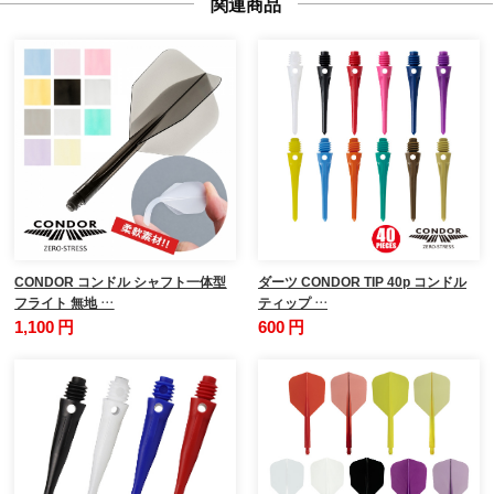
関連商品
CONDOR コンドル シャフト一体型
ダーツ CONDOR TIP 40p コンドル
フライト 無地 …
ティップ …
1,100 円
600 円