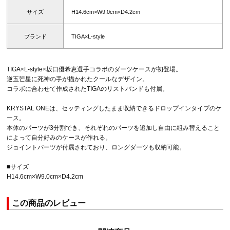
サイズ
H14.6cm×W9.0cm×D4.2cm
ブランド
TIGA×L-style
TIGA×L-style×坂口優希恵選手コラボのダーツケースが初登場。
逆五芒星に死神の手が描かれたクールなデザイン。
コラボに合わせて作成されたTIGAのリストバンドも付属。
KRYSTAL ONEは、セッティングしたまま収納できるドロップインタイプのケ
ース。
本体のパーツが3分割でき、それぞれのパーツを追加し自由に組み替えること
によって自分好みのケースが作れる。
ジョイントパーツが付属されており、ロングダーツも収納可能。
■サイズ
H14.6cm×W9.0cm×D4.2cm
この商品のレビュー