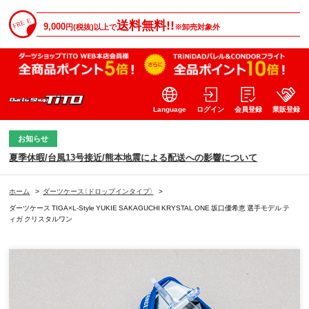
送料無料!!
9,000
円(税抜)以上で
※卸売対象外
Language
ログイン
会員登録
業販登録
お知らせ
夏季休暇/台風13号接近/熊本地震による配送への影響について
ホーム
>
ダーツケース（ドロップインタイプ）
>
ダーツケース TIGA×L-Style YUKIE SAKAGUCHI KRYSTAL ONE 坂口優希恵 選手モデル テ
ィガ クリスタルワン