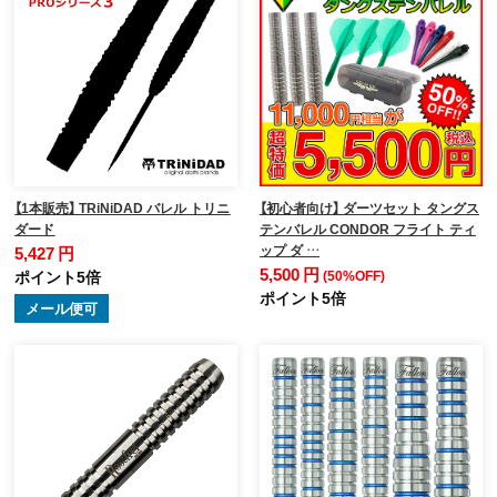
【1本販売】 TRiNiDAD バレル トリニ
【初心者向け】 ダーツセット タングス
ダード
テンバレル CONDOR フライト ティ
ップ ダ …
5,427 円
5,500 円
ポイント5倍
(50%OFF)
ポイント5倍
メール便可