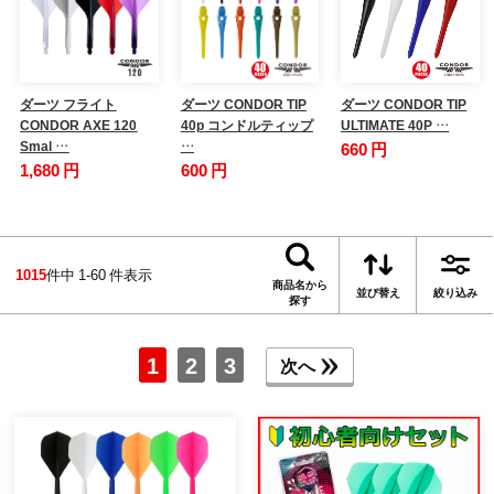
ダーツ フライト
ダーツ CONDOR TIP
ダーツ CONDOR TIP
CONDOR AXE 120
40p コンドルティップ
ULTIMATE 40P …
Smal …
…
660 円
1,680 円
600 円
1015
件中 1-60 件表示
商品名から
並び替え
絞り込み
探す
1
2
3
次へ