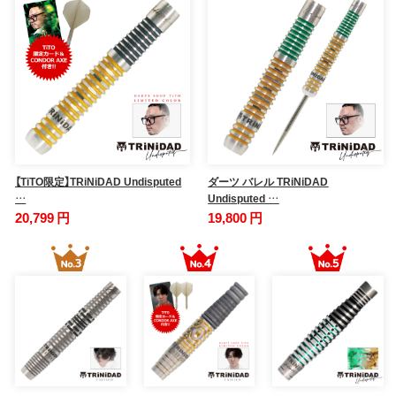
【TiTO限定】TRiNiDAD Undisputed
ダーツ バレル TRiNiDAD
…
Undisputed …
20,799 円
19,800 円