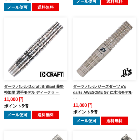
メール便可
送料無料
メール便可
送料無料
ダーツ バレル D.craft Brilliant 藤野
ダーツ バレル ジーズダーツ g's
裕加里 選手モデル ディークラ …
darts AWESOME G7 仁木治モデル
…
11,000 円
11,800 円
ポイント5倍
ポイント5倍
メール便可
送料無料
メール便可
送料無料