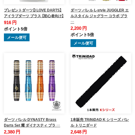
プレゼントダーツ【I LOVE DARTS】
ダーツ バレル L-style JUGGLER エ
アイラブダーツ ブラス 【初心者向け】
ルスタイル ジャグラー コラボ ブラ
…
916 円
2,200 円
ポイント5倍
ポイント5倍
メール便可
メール便可
ダーツ バレル DYNASTY Brass
1本販売 TRiNiDAD K シリーズ バレ
Darts Set 耀 ダイナスティ ブラ …
ル トリニダード
2,380 円
2,648 円