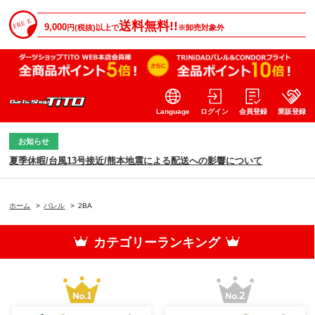
送料無料!!
9,000
円(税抜)以上で
※卸売対象外
Language
ログイン
会員登録
業販登録
お知らせ
夏季休暇/台風13号接近/熊本地震による配送への影響について
ホーム
>
バレル
>
2BA
カテゴリーランキング