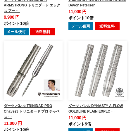
ARMSTRONG トリニダード エック
Devon Petersen …
ス アー …
11,000 円
9,900 円
ポイント10倍
ポイント10倍
メール便可
送料無料
メール便可
送料無料
ダーツ バレル TRiNiDAD PRO
ダーツ バレル DYNASTY A-FLOW
Chavez3 トリニダード プロ チャベ
GOLDLINE PLAIN EXPLO …
ス …
11,000 円
11,000 円
ポイント5倍
ポイント10倍