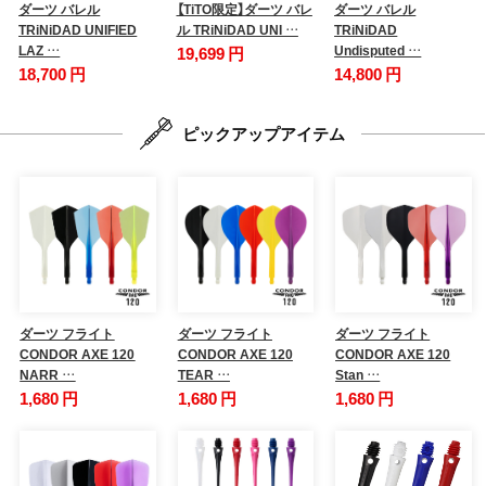
ダーツ バレル
【TiTO限定】ダーツ バレ
ダーツ バレル
TRiNiDAD UNIFIED
ル TRiNiDAD UNI …
TRiNiDAD
LAZ …
Undisputed …
19,699 円
18,700 円
14,800 円
ピックアップアイテム
ダーツ フライト
ダーツ フライト
ダーツ フライト
CONDOR AXE 120
CONDOR AXE 120
CONDOR AXE 120
NARR …
TEAR …
Stan …
1,680 円
1,680 円
1,680 円