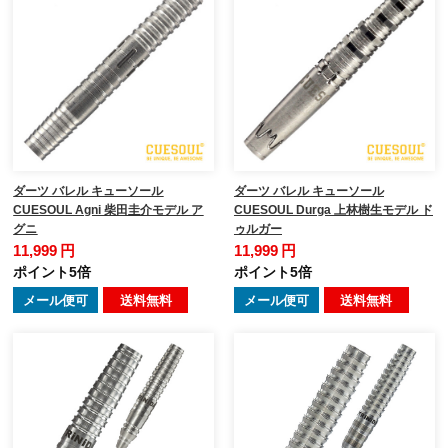
ダーツ バレル キューソール
ダーツ バレル キューソール
CUESOUL Agni 柴田圭介モデル ア
CUESOUL Durga 上林樹生モデル ド
グニ
ゥルガー
11,999 円
11,999 円
ポイント5倍
ポイント5倍
メール便可
送料無料
メール便可
送料無料