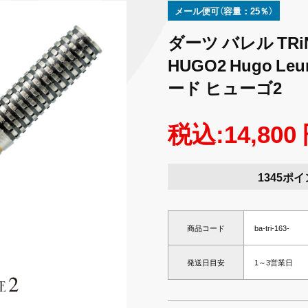
メール便可（容量：25％）
ダーツ バレル TRiNi
HUGO2 Hugo 
ード ヒューゴ2
税込:14,800
1345ポ
商品コード
ba-tri-163-
発送日目安
1～3営業日