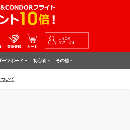
ようこそ
ゲスト
さま
録
業販登録
カート
ダーツボード
初心者
その他
について