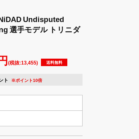
DAD Undisputed
Leung 選手モデル トリニダ
 円
(税抜:13,455)
送料無料
イント
※ポイント10倍