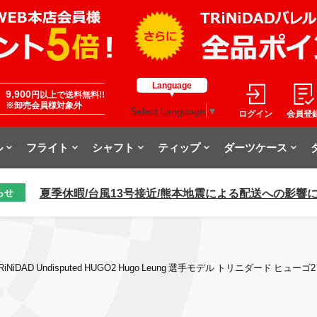
Language
9,900
円以上で送料無料!!
※卸売会員様対象外
Select Language
▼
ログイン
会員登
ル
フライト
シャフト
ティップ
ダーツケース
夏季休暇/台風13号接近/熊本地震による配送への影響
らせ
NiDAD Undisputed HUGO2 Hugo Leung 選手モデル トリニダード ヒューゴ2