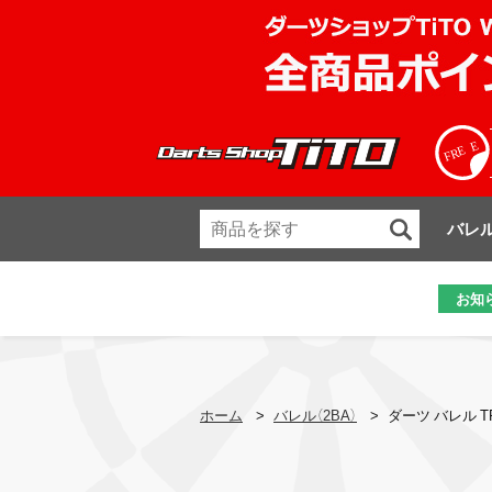
バレ
お知
ホーム
>
バレル（2BA）
>
ダーツ バレル TRi