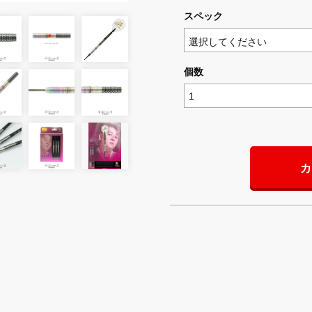
スペック
個数
カ