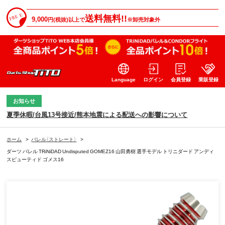
送料無料!!
9,000
円(税抜)以上で
※卸売対象外
Language
ログイン
会員登録
業販登録
お知らせ
夏季休暇/台風13号接近/熊本地震による配送への影響について
ホーム
>
バレル（ストレート）
>
ダーツ バレル TRiNiDAD Undisputed GOMEZ16 山田勇樹 選手モデル トリニダード アンディ
スピューティド ゴメス16