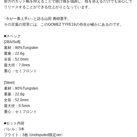
前方のカット幅を抑えることで抜け感を強調し、指を添えるだけでも安心して
リリースすることができる仕上がりとなっています。
「今が一番上手い」と語る山田 勇樹選手。
その言葉の背景には、このGOMEZ TYPE16の存在が確かにあるのです。
■スペック
[2BA/Soft]
素材：90%Tungsten
重量：22.6g
全長：52.0mm
最大径：7.0mm
重心：セミフロント
[Steel]
素材：90%Tungsten
重量：22.8g
全長：52.0mm
最大径：6.5mm
重心：セミフロント
■セット内容
バレル：3本
フライト：3枚（Undisputed限定ver）