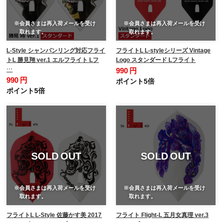
※会員さまは再入荷メールを受け
※会員さまは再入荷メールを受け
取れます。
取れます。
L-Style シャンパンリング対応フライ
フライトL L-styleシリーズ Vintage
トL 勝見翔 ver.1 エルフライト Lフ
Logo スタンダード Lフライト
…
990 円
990 円
ポイント5倍
ポイント5倍
SOLD OUT
SOLD OUT
※会員さまは再入荷メールを受け
※会員さまは再入荷メールを受け
取れます。
取れます。
フライトL L-Style 佐藤かす美 2017
フライト Flight-L 五月女真理 ver.3