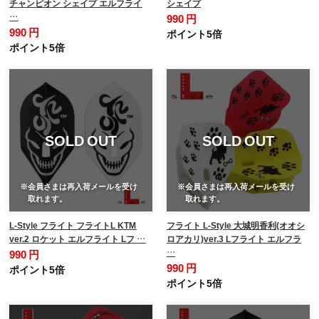
チャンピオン シェイプ エルフライ
シェイプ
…
990 円
990 円
ポイント5倍
ポイント5倍
SOLD OUT
SOLD OUT
※会員さまは再入荷メールを受け
※会員さまは再入荷メールを受け
取れます。
取れます。
L-Style フライト フライトL KTM
フライト L-Style 大城明香利(オオシ
ver.2 ロケット エルフライト Lフ …
ロアカリ)ver.3 Lフライト エルフラ
…
990 円
990 円
ポイント5倍
ポイント5倍