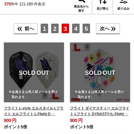
379
件中 121-180 件表示
商品名から
並び替え
絞り込み
探す
1
2
3
4
5
前へ
次へ
SOLD OUT
SOLD OUT
※会員さまは再入荷メールを受け
※会員さまは再入荷メールを受け
取れます。
取れます。
フライト L-style エルスタイル Lフラ
フライト ダイナスティー エルフライ
イト エルフライト L-Flight D …
ト Lフライト DYNASTY×L-Flight …
900 円
900 円
ポイント5倍
ポイント5倍