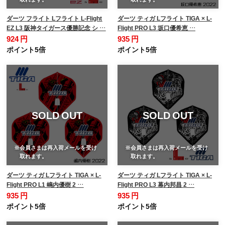
ダーツ フライト Lフライト L-Flight
ダーツ ティガ Lフライト TIGA × L-
EZ L3 阪神タイガース優勝記念 シ …
Flight PRO L3 坂口優希恵 …
924 円
935 円
ポイント5倍
ポイント5倍
SOLD OUT
SOLD OUT
※会員さまは再入荷メールを受け
※会員さまは再入荷メールを受け
取れます。
取れます。
ダーツ ティガ Lフライト TIGA × L-
ダーツ ティガ Lフライト TIGA × L-
Flight PRO L1 嶋内優樹 2 …
Flight PRO L3 幕内邦昌 2 …
935 円
935 円
ポイント5倍
ポイント5倍