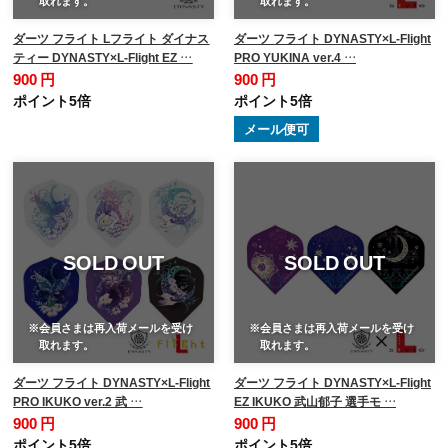
取れます。
取れます。
ダーツ フライト Lフライト ダイナス
ダーツ フライト DYNASTY×L-Flight
ティー DYNASTY×L-Flight EZ …
PRO YUKINA ver.4 …
900 円
900 円
ポイント5倍
ポイント5倍
メール便可
SOLD OUT
SOLD OUT
※会員さまは再入荷メールを受け
※会員さまは再入荷メールを受け
取れます。
取れます。
ダーツ フライト DYNASTY×L-Flight
ダーツ フライト DYNASTY×L-Flight
PRO IKUKO ver.2 武 …
EZ IKUKO 武山郁子 選手モ …
900 円
900 円
ポイント5倍
ポイント5倍