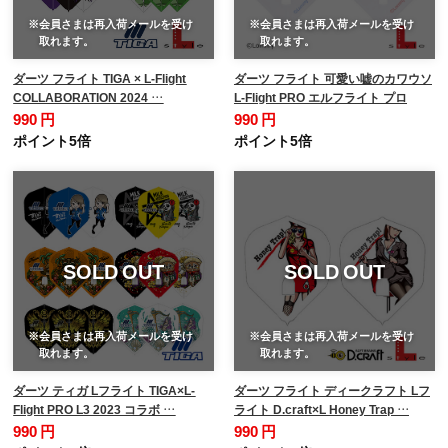
※会員さまは再入荷メールを受け
※会員さまは再入荷メールを受け
取れます。
取れます。
ダーツ フライト TIGA × L-Flight
ダーツ フライト 可愛い嘘のカワウソ
COLLABORATION 2024 …
L-Flight PRO エルフライト プロ
990 円
990 円
ポイント5倍
ポイント5倍
SOLD OUT
SOLD OUT
※会員さまは再入荷メールを受け
※会員さまは再入荷メールを受け
取れます。
取れます。
ダーツ ティガ Lフライト TIGA×L-
ダーツ フライト ディークラフト Lフ
Flight PRO L3 2023 コラボ …
ライト D.craft×L Honey Trap …
990 円
990 円