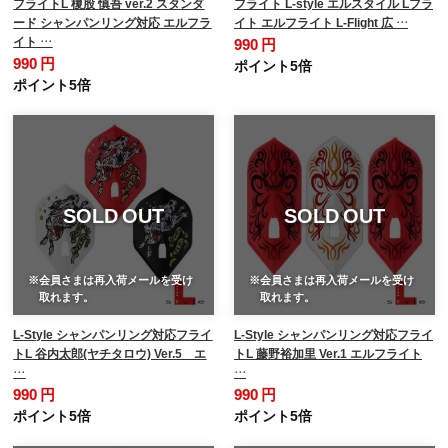
フライトL 榎股 慎吾 ver.2 スタンダ
フライト L-style エルスタイル Lフラ
ード シャンパンリング対応 エルフラ
イト エルフライト L-Flight 広 …
イト …
990 円
990 円
ポイント5倍
ポイント5倍
SOLD OUT
SOLD OUT
※会員さまは再入荷メールを受け
※会員さまは再入荷メールを受け
取れます。
取れます。
L-Style シャンパンリング対応フライ
L-Style シャンパンリング対応フライ
トL 谷内太郎(ヤチタロウ) Ver.5 エ
トL 藤野裕加里 Ver.1 エルフライト
…
…
990 円
990 円
ポイント5倍
ポイント5倍