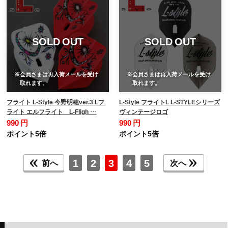
SOLD OUT
SOLD OUT
※会員さまは再入荷メールを受け
※会員さまは再入荷メールを受け
取れます。
取れます。
フライト L-Style 今野明穂ver.3 Lフ
L-Style フライトL L-STYLEシリーズ
ライト エルフライト L-Fligh …
ヴィンテージロゴ
990 円
990 円
ポイント5倍
ポイント5倍
1
2
3
4
5
前へ
次へ