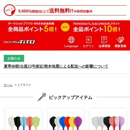
送料無料!!
9,000
円(税抜)以上で
※卸売対象外
Language
ログイン
会員登録
業販登録
お知らせ
夏季休暇/台風13号接近/熊本地震による配送への影響について
ホーム
>
Lフライト
ピックアップアイテム