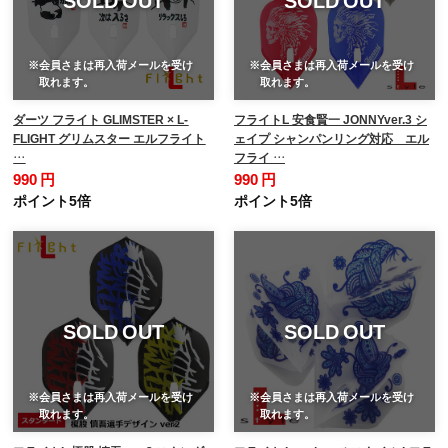
※会員さまは再入荷メールを受け
※会員さまは再入荷メールを受け
取れます。
取れます。
ダーツ フライト GLIMSTER × L-
フライトL 安食賢一 JONNYver.3 シ
FLIGHT グリムスター エルフライト
ェイプ シャンパンリング対応 エル
…
フライ …
990 円
990 円
ポイント5倍
ポイント5倍
SOLD OUT
SOLD OUT
※会員さまは再入荷メールを受け
※会員さまは再入荷メールを受け
取れます。
取れます。