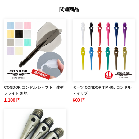
関連商品
CONDOR コンドル シャフト一体型
ダーツ CONDOR TIP 40p コンドル
フライト 無地 …
ティップ …
1,100 円
600 円