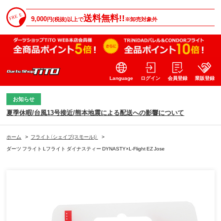
送料無料!!
9,000
円(税抜)以上で
※卸売対象外
Language
ログイン
会員登録
業販登録
お知らせ
夏季休暇/台風13号接近/熊本地震による配送への影響について
ホーム
>
フライト（シェイプ(スモール)）
>
ダーツ フライト Lフライト ダイナスティー DYNASTY×L-Flight EZ Jose