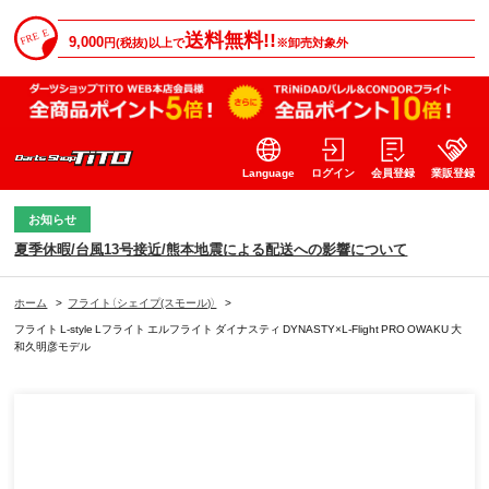
送料無料!!
9,000
円(税抜)以上で
※卸売対象外
Language
ログイン
会員登録
業販登録
お知らせ
夏季休暇/台風13号接近/熊本地震による配送への影響について
ホーム
>
フライト（シェイプ(スモール)）
>
フライト L-style Lフライト エルフライト ダイナスティ DYNASTY×L-Flight PRO OWAKU 大
和久明彦モデル