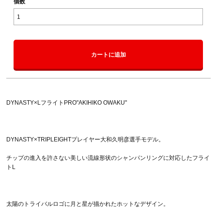
個数
カートに追加
DYNASTY×LフライトPRO"AKIHIKO OWAKU"
DYNASTY×TRIPLEIGHTプレイヤー大和久明彦選手モデル。
チップの進入を許さない美しい流線形状のシャンパンリングに対応したフライ
トL
太陽のトライバルロゴに月と星が描かれたホットなデザイン。