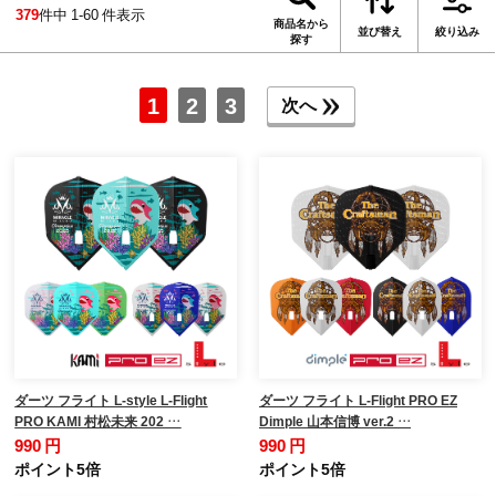
379
件中 1-60 件表示
商品名から
並び替え
絞り込み
探す
1
2
3
次へ
ダーツ フライト L-style L-Flight
ダーツ フライト L-Flight PRO EZ
PRO KAMI 村松未来 202 …
Dimple 山本信博 ver.2 …
990 円
990 円
ポイント5倍
ポイント5倍