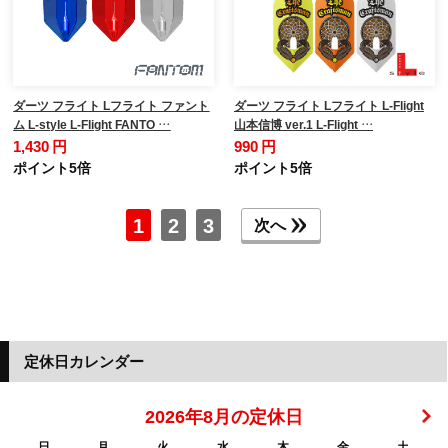
ダーツ フライト Lフライト ファント
ダーツ フライト Lフライト L-Flight
ム L-style L-Flight FANTO …
山本信博 ver.1 L-Flight …
1,430 円
990 円
ポイント5倍
ポイント5倍
1
2
3
次へ
定休日カレンダー
2026年8月の定休日
日
月
火
水
木
金
土