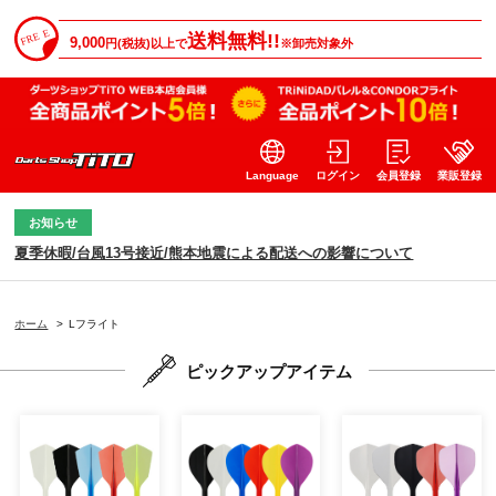
送料無料!!
9,000
円(税抜)以上で
※卸売対象外
Language
ログイン
会員登録
業販登録
お知らせ
夏季休暇/台風13号接近/熊本地震による配送への影響について
ホーム
>
Lフライト
ピックアップアイテム