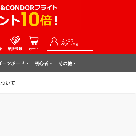
ようこそ
ゲスト
さま
録
業販登録
カート
ダーツボード
初心者
その他
について