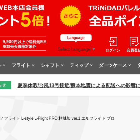
Language
9,900
円以上で送料無料!!
※卸売会員様対象外
Select Language
▼
ログイン
会員登
ル
フライト
シャフト
ティップ
ダーツケース
夏季休暇/台風13号接近/熊本地震による配送への影響
らせ
 フライト L-style L-Flight PRO 林桃加 ver.1 エルフライト プロ