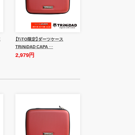
E
【TiTO限定】ダーツケース
TRiNiDAD CAPA …
2,979円