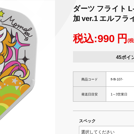
ダーツ フライト L-sty
加 ver.1 エルフ
税込:990 円
(税
45ポイ
商品コード
fl-fll-107-
発送日目安
1～3営業日
スペック