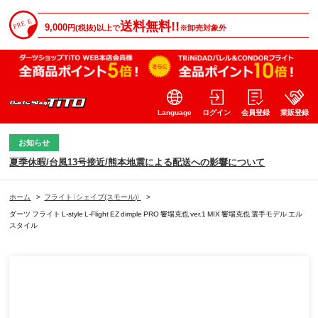
送料無料!!
9,000
円(税抜)以上で
※卸売対象外
Language
ログイン
会員登録
業販登録
お知らせ
夏季休暇/台風13号接近/熊本地震による配送への影響について
ホーム
>
フライト（シェイプ(スモール)）
>
ダーツ フライト L-style L-Flight EZ dimple PRO 饗場克也 ver.1 MIX 饗場克也 選手モデル エル
スタイル