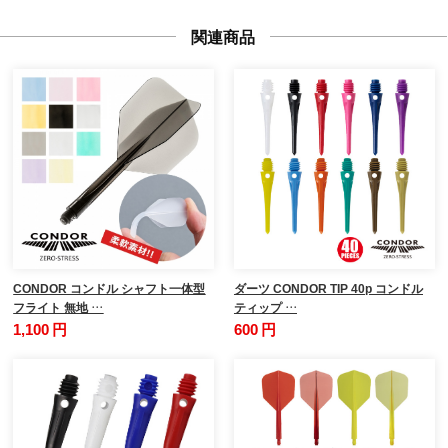
関連商品
CONDOR コンドル シャフト一体型
ダーツ CONDOR TIP 40p コンドル
フライト 無地 …
ティップ …
1,100 円
600 円