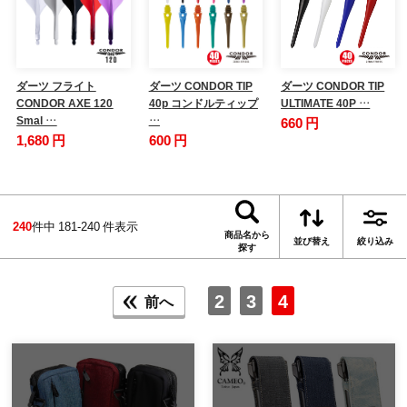
ダーツ フライト
ダーツ CONDOR TIP
ダーツ CONDOR TIP
CONDOR AXE 120
40p コンドルティップ
ULTIMATE 40P …
Smal …
…
660 円
1,680 円
600 円
240
件中 181-240 件表示
商品名から
並び替え
絞り込み
探す
2
3
4
前へ