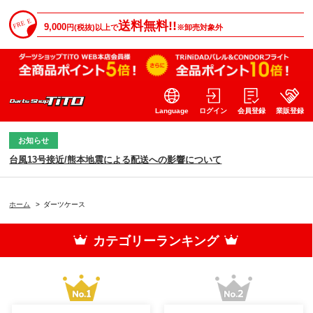
送料無料!!
9,000
円(税抜)以上で
※卸売対象外
Language
ログイン
会員登録
業販登録
お知らせ
台風13号接近/熊本地震による配送への影響について
ホーム
>
ダーツケース
カテゴリーランキング