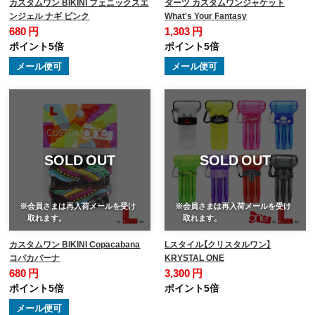
カスタムワン BIKINI フェニックスエ
ダーツ カスタムワンジャケット
ンジェル ナギ ピンク
What's Your Fantasy
680 円
1,303 円
ポイント5倍
ポイント5倍
メール便可
メール便可
SOLD OUT
SOLD OUT
※会員さまは再入荷メールを受け
※会員さまは再入荷メールを受け
取れます。
取れます。
カスタムワン BIKINI Copacabana
Lスタイル【クリスタルワン】
コパカバーナ
KRYSTAL ONE
680 円
3,300 円
ポイント5倍
ポイント5倍
メール便可