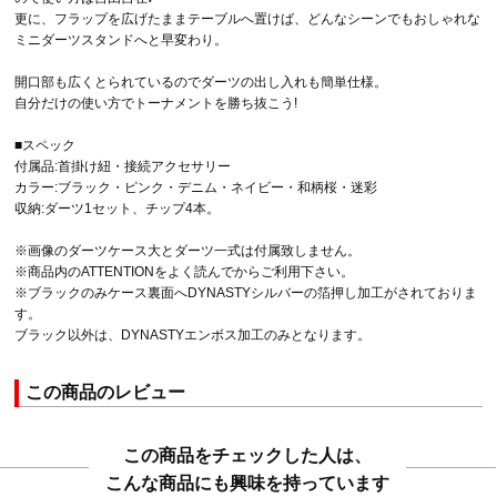
更に、フラップを広げたままテーブルへ置けば、どんなシーンでもおしゃれな
ミニダーツスタンドへと早変わり。
開口部も広くとられているのでダーツの出し入れも簡単仕様。
自分だけの使い方でトーナメントを勝ち抜こう!
■スペック
付属品:首掛け紐・接続アクセサリー
カラー:ブラック・ピンク・デニム・ネイビー・和柄桜・迷彩
収納:ダーツ1セット、チップ4本。
※画像のダーツケース大とダーツ一式は付属致しません。
※商品内のATTENTIONをよく読んでからご利用下さい。
※ブラックのみケース裏面へDYNASTYシルバーの箔押し加工がされておりま
す。
ブラック以外は、DYNASTYエンボス加工のみとなります。
この商品のレビュー
この商品をチェックした人は、
こんな商品にも興味を持っています