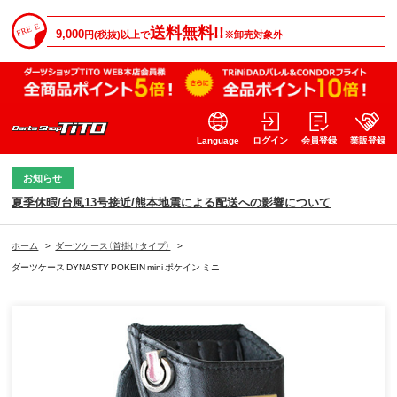
送料無料!!
9,000
円(税抜)以上で
※卸売対象外
Language
ログイン
会員登録
業販登録
お知らせ
夏季休暇/台風13号接近/熊本地震による配送への影響について
ホーム
>
ダーツケース（首掛けタイプ）
>
ダーツケース DYNASTY POKEIN mini ポケイン ミニ