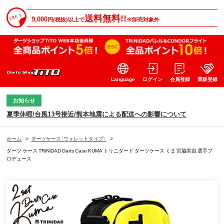
送料無料!!
9,000
円(税抜)以上で
※卸売対象外
Language
ログイン
会員登録
業販登録
お知らせ
夏季休暇/台風13号接近/熊本地震による配送への影響について
ホーム
>
ダーツケース（ウォレットタイプ）
>
ダーツ ケース TRiNiDAD Darts Case KUMA トリニダード ダーツケース くま 宮脇実由 選手プ
ロデュース