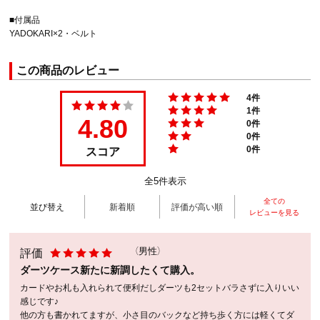
■付属品
YADOKARI×2・ベルト
この商品のレビュー
4件
1件
4.80
0件
0件
スコア
0件
全5件表示
全ての
並び替え
新着順
評価が高い順
レビューを見る
評価
（男性）
ダーツケース新たに新調したくて購入。
カードやお札も入れられて便利だしダーツも2セットバラさずに入りいい
感じです♪
他の方も書かれてますが、小さ目のバックなど持ち歩く方には軽くてダ