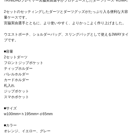
TRiNiDADプレイヤー宮脇実由選手がプロデュースしたダーツケース「KUMA」
2セットのセッティングしたダーツとダーツグッズがたっぷり入る便利な大容
量ケースです。
宮脇実由選手とともに、より使いやすく、よりかっこよく作り上げました。
ウエストポーチ、ショルダーバッグ、スリングバッグとして使える3WAYタイ
プです。
■容量
2セットダーツ
フロントジップポケット
ティップホルダー
バレルホルダー
カードホルダー
札入れ
ジップポケット
スマホポケット
■サイズ
w100mm×ｈ195mm×ｄ65mm
■カラー
オレンジ、イエロー、グレー