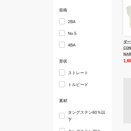
規格
2BA
No.5
ダー
4BA
CON
NAR
1,6
形状
ストレート
トルピード
素材
タングステン60％以
下
タングステン70％