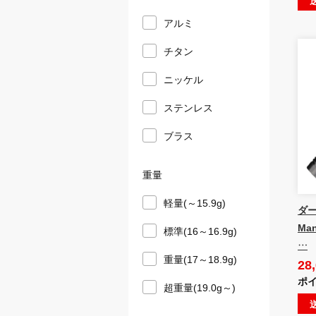
アルミ
チタン
ニッケル
ステンレス
ブラス
重量
軽量(～15.9g)
ダー
Ma
標準(16～16.9g)
…
重量(17～18.9g)
28
ポイ
超重量(19.0g～)