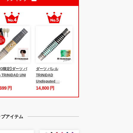
iTO限定】ダーツ バ
ダーツ バレル
TRiNiDAD UNI
TRiNiDAD
Undisputed …
,699 円
14,800 円
ップアイテム