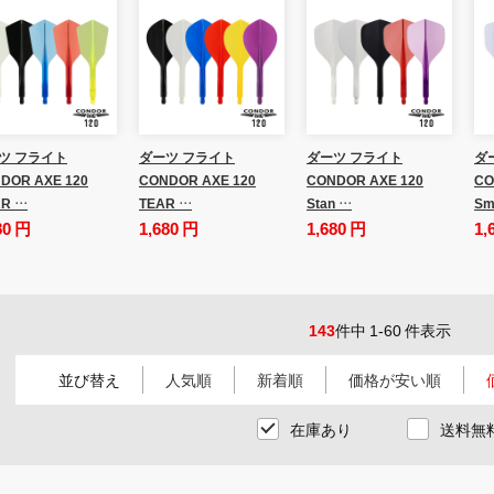
ツ フライト
ダーツ フライト
ダーツ フライト
ダ
DOR AXE 120
CONDOR AXE 120
CONDOR AXE 120
CO
R …
TEAR …
Stan …
Sm
80 円
1,680 円
1,680 円
1,
143
件中 1-60 件表示
並び替え
人気順
新着順
価格が安い順
在庫あり
送料無