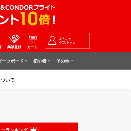
ようこそ
ゲスト
さま
録
業販登録
カート
ダーツボード
初心者
その他
について
リーランキング