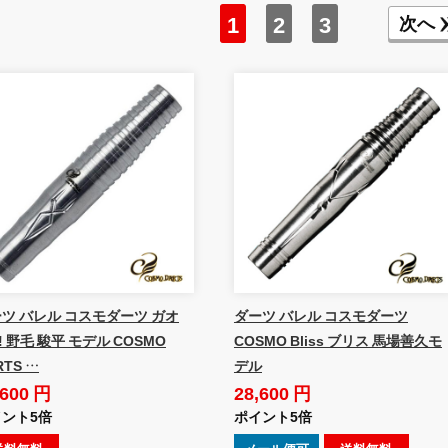
1
2
3
次へ
ツ バレル コスモダーツ ガオ
ダーツ バレル コスモダーツ
!! 野毛 駿平 モデル COSMO
COSMO Bliss ブリス 馬場善久モ
RTS …
デル
,600 円
28,600 円
ント5倍
ポイント5倍