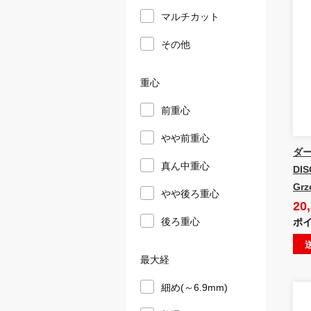
マルチカット
その他
重心
前重心
やや前重心
ダー
真ん中重心
DIS
Grz
やや後ろ重心
20
後ろ重心
ポイ
最大経
細め(～6.9mm)