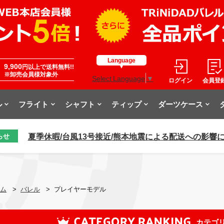
Language
9,900
円以上で送料無料!!
※卸売会員様対象外
Select Language
▼
ログイン
会員登
ル
フライト
シャフト
ティップ
ダーツケース
夏季休暇/台風13号接近/熊本地震による配送への影響
らせ
ム
>
バレル
>
プレイヤーモデル
カテゴ