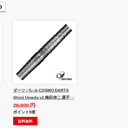
ダーツ バレル COSMO DARTS
Shinji Umeda v2 梅田伸二 選手 …
28,600 円
ポイント5倍
送料無料