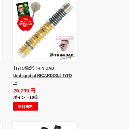
【TiTO限定】TRiNiDAD
Undisputed RICARDO3.5 TiTO
…
20,799 円
ポイント10倍
送料無料