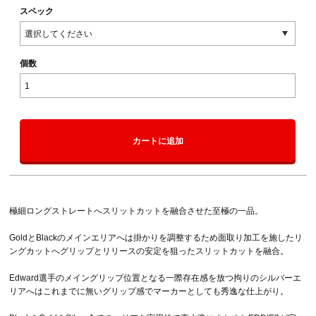
スペック
個数
カートに追加
極細ロングストレートへスリットカットを融合させた至極の一品。
GoldとBlackのメインエリアへは掛かりを調整するため面取り加工を施したリ
ングカットへグリップとリリースの安定を狙ったスリットカットを融合。
Edward選手のメイングリップ位置となる一際存在感を放つ拘りのシルバーエ
リアへはこれまでに無いグリップ感でマーカーとしても秀逸な仕上がり。