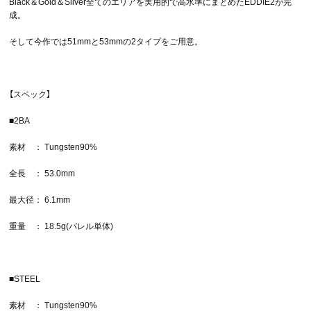
Black＆Gold＆Silver全てのエリアを実用的で高水準にまとめたEDDIE2が完
成。
そして今作では51mmと53mmの2タイプをご用意。
【スペック】
■2BA
素材 ： Tungsten90%
全長 ： 53.0mm
最大径： 6.1mm
重量 ： 18.5g(バレル単体)
■STEEL
素材 ： Tungsten90%