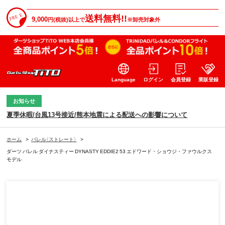
送料無料!!
9,000
円(税抜)以上で
※卸売対象外
Language
ログイン
会員登録
業販登録
お知らせ
夏季休暇/台風13号接近/熊本地震による配送への影響について
ホーム
>
バレル（ストレート）
>
ダーツ バレル ダイナスティー DYNASTY EDDIE2 53 エドワード・ショウジ・ファウルクス
モデル