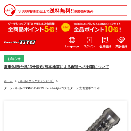
送料無料!!
9,000
円(税抜)以上で
※卸売対象外
Language
ログイン
会員登録
業販登録
お知らせ
夏季休暇/台風13号接近/熊本地震による配送への影響について
ホーム
>
バレル（タングステン90％）
>
ダーツ バレル COSMO DARTS Kenichi Ajiki コスモダーツ 安食選手コラボ