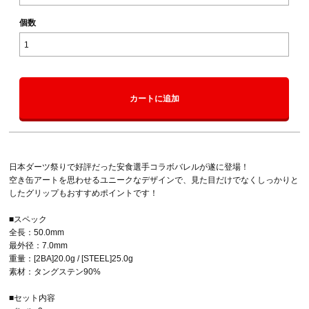
個数
カートに追加
日本ダーツ祭りで好評だった安食選手コラボバレルが遂に登場！
空き缶アートを思わせるユニークなデザインで、見た目だけでなくしっかりと
したグリップもおすすめポイントです！
■スペック
全長：50.0mm
最外径：7.0mm
重量：[2BA]20.0g / [STEEL]25.0g
素材：タングステン90%
■セット内容