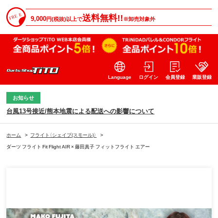
送料無料!!
9,000
円(税抜)以上で
※卸売対象外
Language
ログイン
会員登録
業販登録
お知らせ
台風13号接近/熊本地震による配送への影響について
ホーム
>
フライト（シェイプ(スモール)）
>
ダーツ フライト Fit Flight AIR × 藤田真子 フィットフライト エアー