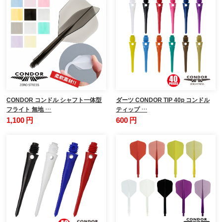
CONDOR コンドル シャフト一体型
ダーツ CONDOR TIP 40p コンドル
フライト 無地 …
ティップ …
1,100 円
600 円