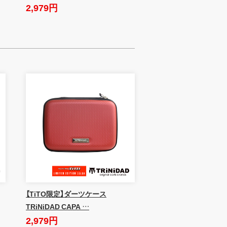
2,979円
【TiTO限定】ダーツケース
TRiNiDAD CAPA …
2,979円