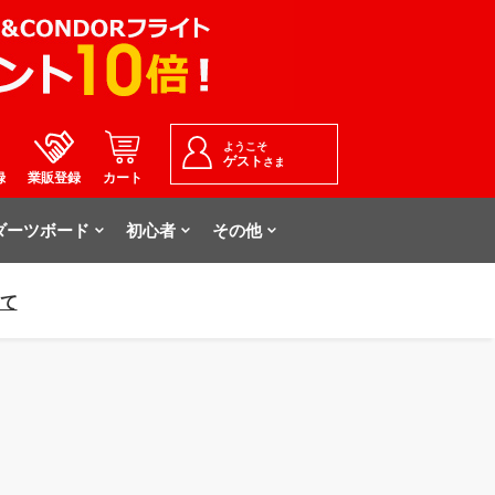
ようこそ
ゲスト
さま
録
業販登録
カート
ダーツボード
初心者
その他
いて