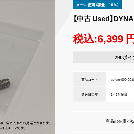
メール便可（容量：10％）
【中古 Used】DYNA
税込:6,399 
290ポイ
商品コード
ac-etc-000-20
発送日目安
1～3営業日
商品の在庫が