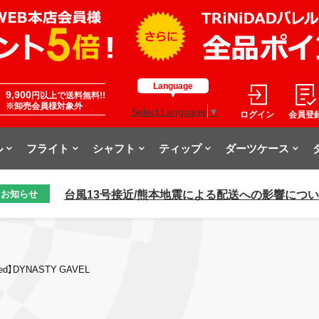
Language
9,900
円以上で送料無料!!
※卸売会員様対象外
Select Language
▼
ログイン
会員登
ル
フライト
シャフト
ティップ
ダーツケース
台風13号接近/熊本地震による配送への影響につ
お知らせ
ed】DYNASTY GAVEL