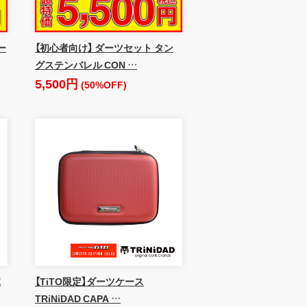
ー
【初心者向け】 ダーツセット タン
グステンバレル CON …
5,500円
(50%OFF)
E
【TiTO限定】ダーツケース
TRiNiDAD CAPA …