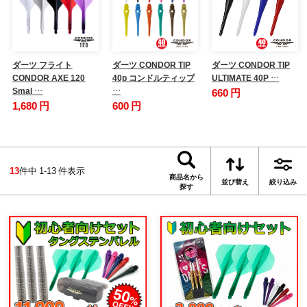
ダーツ フライト
ダーツ CONDOR TIP
ダーツ CONDOR TIP
CONDOR AXE 120
40p コンドルティップ
ULTIMATE 40P …
Smal …
…
660 円
1,680 円
600 円
13
件中 1-13 件表示
商品名から
並び替え
絞り込み
探す