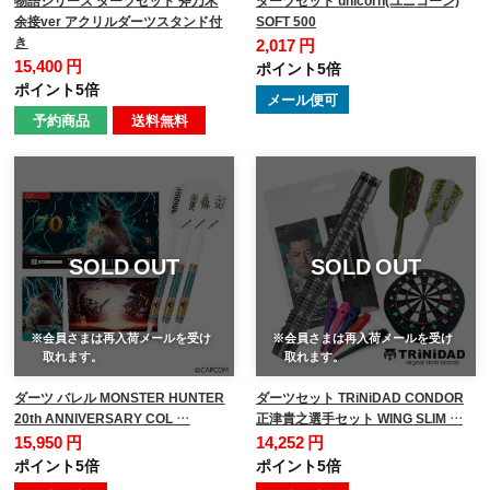
物語シリーズ ダーツセット 斧乃木
ダーツセット unicorn(ユニコーン)
余接ver アクリルダーツスタンド付
SOFT 500
き
2,017 円
15,400 円
ポイント5倍
ポイント5倍
メール便可
予約商品
送料無料
SOLD OUT
SOLD OUT
※会員さまは再入荷メールを受け
※会員さまは再入荷メールを受け
取れます。
取れます。
ダーツ バレル MONSTER HUNTER
ダーツセット TRiNiDAD CONDOR
20th ANNIVERSARY COL …
正津貴之選手セット WING SLIM …
15,950 円
14,252 円
ポイント5倍
ポイント5倍