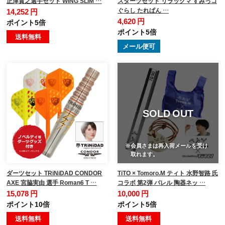
正津貴之選手セット WING SLIM …
スダーツセット リラックマ すみっコ
ぐらし たれぱん …
14,252 円
4,620 円
ポイント5倍
ポイント5倍
送料無料
メール便可
SOLD OUT
※会員さまは再入荷メールを受け
取れます。
ダーツセット TRiNiDAD CONDOR
TiTO × Tomoro.M ティト 水野智路 氏
AXE 宮脇実由 選手 Roman6 T …
コラボ 第2弾 バレル 陶器ネッ …
15,078 円
10,000 円
ポイント10倍
ポイント5倍
送料無料
送料無料