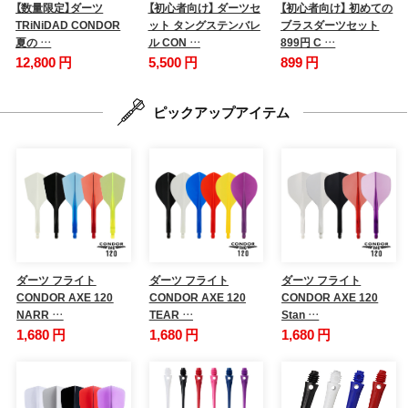
【数量限定】ダーツ
【初心者向け】 ダーツセ
【初心者向け】 初めての
TRiNiDAD CONDOR
ット タングステンバレ
ブラスダーツセット
夏の …
ル CON …
899円 C …
12,800 円
5,500 円
899 円
ピックアップアイテム
ダーツ フライト
ダーツ フライト
ダーツ フライト
CONDOR AXE 120
CONDOR AXE 120
CONDOR AXE 120
NARR …
TEAR …
Stan …
1,680 円
1,680 円
1,680 円