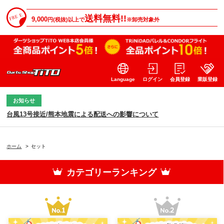
送料無料!!
9,000
円(税抜)以上で
※卸売対象外
Language
ログイン
会員登録
業販登録
お知らせ
台風13号接近/熊本地震による配送への影響について
ホーム
>
セット
カテゴリーランキング