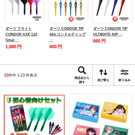
ダーツ フライト
ダーツ CONDOR TIP
ダーツ CONDOR TIP
CONDOR AXE 120
40p コンドルティップ
ULTIMATE 40P …
Smal …
…
660 円
1,680 円
600 円
23
件中 1-23 件表示
商品名から
並び替え
絞り込み
探す