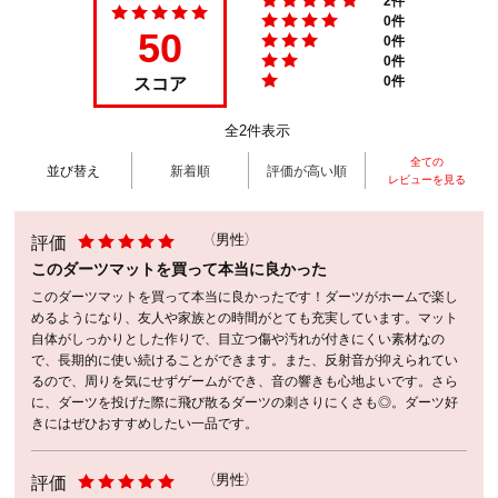
0件
50
0件
0件
スコア
0件
全2件表示
全ての
並び替え
新着順
評価が高い順
レビューを見る
評価
（男性）
このダーツマットを買って本当に良かった
このダーツマットを買って本当に良かったです！ダーツがホームで楽し
めるようになり、友人や家族との時間がとても充実しています。マット
自体がしっかりとした作りで、目立つ傷や汚れが付きにくい素材なの
で、長期的に使い続けることができます。また、反射音が抑えられてい
るので、周りを気にせずゲームができ、音の響きも心地よいです。さら
に、ダーツを投げた際に飛び散るダーツの刺さりにくさも◎。ダーツ好
きにはぜひおすすめしたい一品です。
評価
（男性）