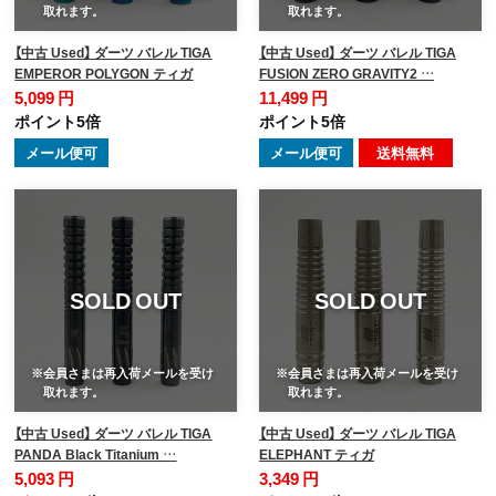
取れます。
取れます。
【中古 Used】 ダーツ バレル TIGA
【中古 Used】 ダーツ バレル TIGA
EMPEROR POLYGON ティガ
FUSION ZERO GRAVITY2 …
5,099 円
11,499 円
ポイント5倍
ポイント5倍
メール便可
メール便可
送料無料
SOLD OUT
SOLD OUT
※会員さまは再入荷メールを受け
※会員さまは再入荷メールを受け
取れます。
取れます。
【中古 Used】 ダーツ バレル TIGA
【中古 Used】 ダーツ バレル TIGA
PANDA Black Titanium …
ELEPHANT ティガ
5,093 円
3,349 円