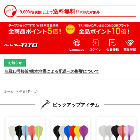
送料無料!!
9,000
円(税抜)以上で
※卸売対象外
Language
ログイン
会員登録
業販登録
お知らせ
台風13号接近/熊本地震による配送への影響について
ホーム
>
中古（ティガ）
ピックアップアイテム