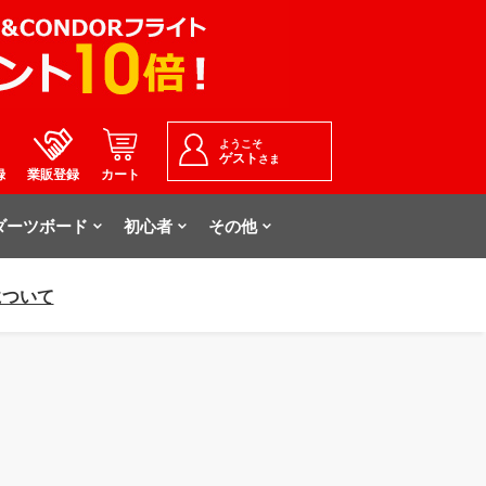
ようこそ
ゲスト
さま
録
業販登録
カート
ダーツボード
初心者
その他
について