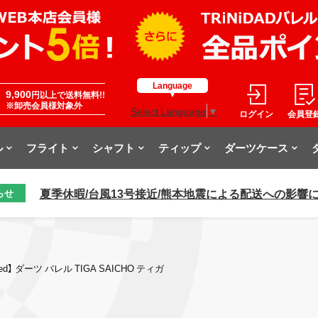
Language
9,900
円以上で送料無料!!
※卸売会員様対象外
Select Language
▼
ログイン
会員登
ル
フライト
シャフト
ティップ
ダーツケース
夏季休暇/台風13号接近/熊本地震による配送への影響
らせ
ed】 ダーツ バレル TIGA SAICHO ティガ