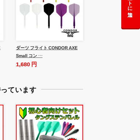
カートに追加
E
ダーツ フライト CONDOR AXE
Small コン …
1,680 円
持っています