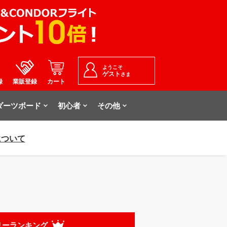
ようこそ
ゲスト
さま
録
業販登録
カート
ダーツボード
初心者
その他
について
リーランキング