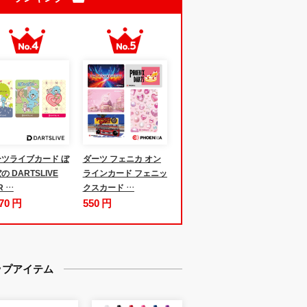
ツライブカード ぼ
ダーツ フェニカ オン
の DARTSLIVE
ラインカード フェニッ
R …
クスカード …
970 円
550 円
ップアイテム