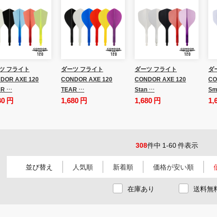
ツ フライト
ダーツ フライト
ダーツ フライト
ダ
DOR AXE 120
CONDOR AXE 120
CONDOR AXE 120
CO
R …
TEAR …
Stan …
Sm
80 円
1,680 円
1,680 円
1,
308
件中 1-60 件表示
並び替え
人気順
新着順
価格が安い順
在庫あり
送料無