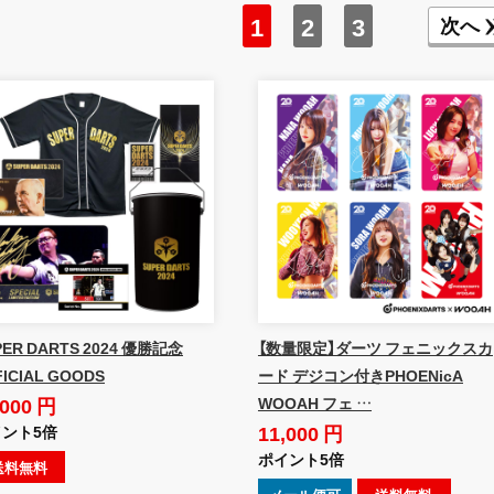
1
2
3
次へ
PER DARTS 2024 優勝記念
【数量限定】ダーツ フェニックスカ
ICIAL GOODS
ード デジコン付きPHOENicA
,000 円
WOOAH フェ …
11,000 円
ント5倍
ポイント5倍
送料無料