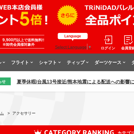
Language
9,900
円以上で送料無料!!
※卸売会員様対象外
Select Language
▼
ログイン
会員登
ル
フライト
シャフト
ティップ
ダーツケース
夏季休暇/台風13号接近/熊本地震による配送への影響
らせ
ム
>
アクセサリー
カテゴ