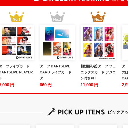
ダーツライブカード
ダーツ DARTSLIVE
【数量限定】ダーツ フェ
ダー
DARTSLIVE PLAYER
CARD ライブカード
ニックスカード デジコ
のぼ
G …
ダー …
ン付きPH …
CA
5,000 円
660 円
11,000 円
2,
ピックア