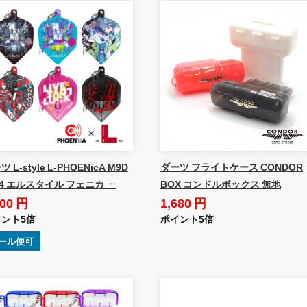
 L-style L-PHOENicA M9D
ダーツ フライトケース CONDOR
24 エルスタイル フェニカ …
BOX コンドルボックス 無地
800 円
1,680 円
ント5倍
ポイント5倍
ール便可