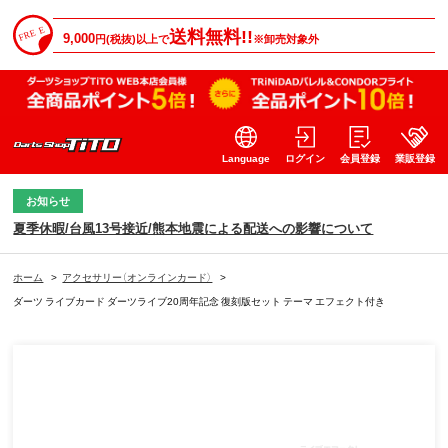
送料無料!!
9,000
円(税抜)以上で
※卸売対象外
Language
ログイン
会員登録
業販登録
お知らせ
夏季休暇/台風13号接近/熊本地震による配送への影響について
ホーム
>
アクセサリー（オンラインカード）
>
ダーツ ライブカード ダーツライブ20周年記念 復刻版セット テーマ エフェクト付き