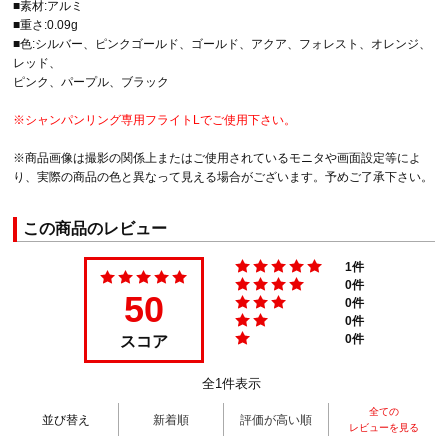
■素材:アルミ
■重さ:0.09g
■色:シルバー、ピンクゴールド、ゴールド、アクア、フォレスト、オレンジ、
レッド、
ピンク、パープル、ブラック
※シャンパンリング専用フライトLでご使用下さい。
※商品画像は撮影の関係上またはご使用されているモニタや画面設定等によ
り、実際の商品の色と異なって見える場合がございます。予めご了承下さい。
この商品のレビュー
1件
0件
50
0件
0件
スコア
0件
全1件表示
全ての
並び替え
新着順
評価が高い順
レビューを見る