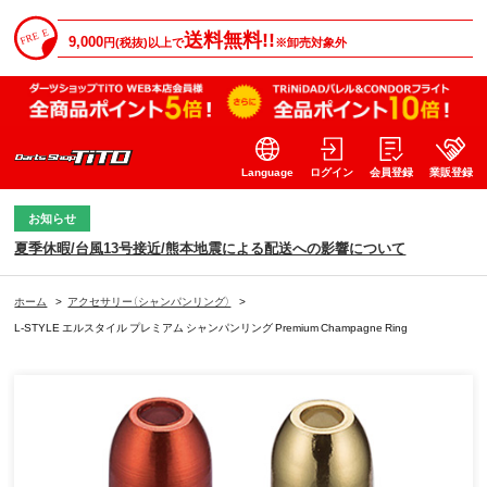
送料無料!!
9,000
円(税抜)以上で
※卸売対象外
Language
ログイン
会員登録
業販登録
お知らせ
夏季休暇/台風13号接近/熊本地震による配送への影響について
ホーム
>
アクセサリー（シャンパンリング）
>
L-STYLE エルスタイル プレミアム シャンパンリング Premium Champagne Ring