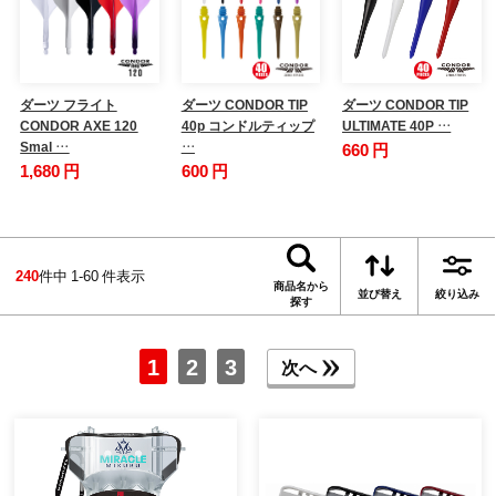
ダーツ フライト
ダーツ CONDOR TIP
ダーツ CONDOR TIP
CONDOR AXE 120
40p コンドルティップ
ULTIMATE 40P …
Smal …
…
660 円
1,680 円
600 円
240
件中 1-60 件表示
商品名から
並び替え
絞り込み
探す
1
2
3
次へ