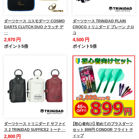
ダーツケース コスモダーツ COSMO
ダーツケース TRiNiDAD PLAIN
DARTS CLUTCH DUO クラッチ デ
CROCO トリニダード プレーン クロ
…
コ
2,970 円
4,500 円
ポイント5倍
ポイント5倍
ダーツケース トリニダード サファイ
【初心者向け】 初めてのブラスダーツ
ス 2 TRiNiDAD SUFFICE2 トーナ …
セット 899円 CONDOR フライト テ
ィップ
2,800 円