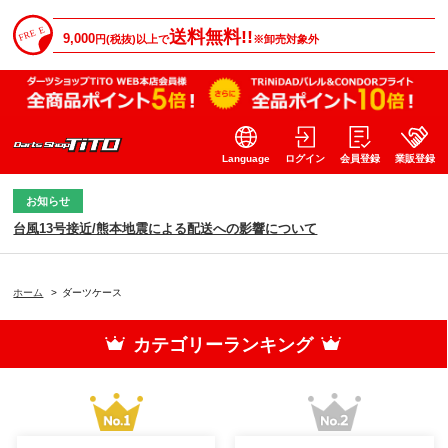
送料無料!!
9,000
円(税抜)以上で
※卸売対象外
Language
ログイン
会員登録
業販登録
お知らせ
台風13号接近/熊本地震による配送への影響について
ホーム
>
ダーツケース
カテゴリーランキング