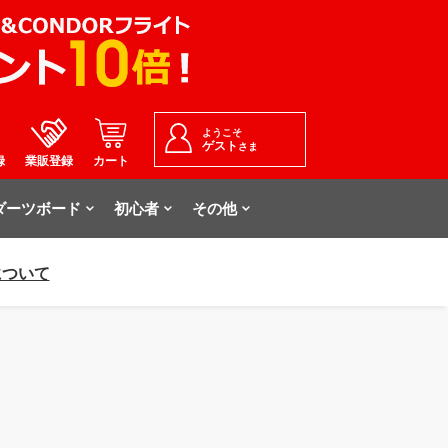
ようこそ
ゲスト
さま
録
業販登録
カート
ダーツボード
初心者
その他
について