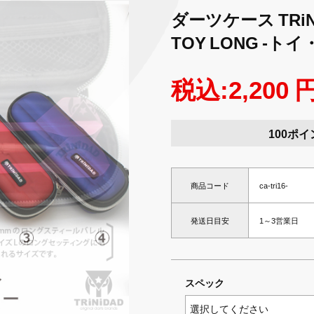
ダーツケース TRi
TOY LONG -ト
税込:2,200 
100ポイ
商品コード
ca-tri16-
発送日目安
1～3営業日
スペック