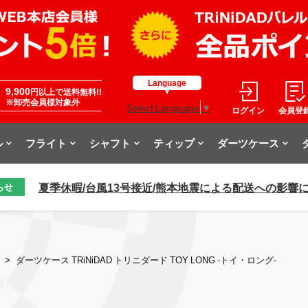
Language
9,900
円以上で送料無料!!
※卸売会員様対象外
Select Language
▼
ログイン
会員登
ル
フライト
シャフト
ティップ
ダーツケース
夏季休暇/台風13号接近/熊本地震による配送への影響
らせ
>
ダーツケース TRiNiDAD トリニダード TOY LONG -トイ・ロング-