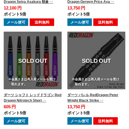
Dragon Seiya Asakura 朝倉 …
Dragon Gerwyn Price Ava …
12,100 円
13,750 円
ポイント5倍
ポイント5倍
メール便可
送料無料
メール便可
送料無料
SOLD OUT
SOLD OUT
※会員さまは再入荷メールを受け
※会員さまは再入荷メールを受け
取れます。
取れます。
ダーツ シャフト レッドドラゴン Red
ダーツ バレル RedDragon Peter
Dragon Nitrotech Short …
Wright Black Strike …
605 円
13,750 円
ポイント5倍
ポイント5倍
メール便可
メール便可
送料無料