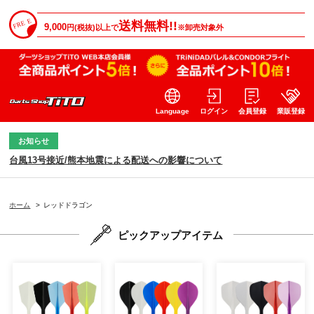
送料無料!!
9,000
円(税抜)以上で
※卸売対象外
Language
ログイン
会員登録
業販登録
お知らせ
台風13号接近/熊本地震による配送への影響について
ホーム
>
レッドドラゴン
ピックアップアイテム