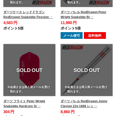
取れます。
取れます。
ダーツケース レッドドラゴン
ダーツ バレル RedDragon Peter
RedDragon Snakebite Fireston …
Wright Snakebite Bl …
4,583 円
11,980 円
ポイント5倍
ポイント5倍
メール便可
送料無料
SOLD OUT
SOLD OUT
※会員さまは再入荷メールを受け
※会員さまは再入荷メールを受け
取れます。
取れます。
ダーツ フライト Peter Wright
ダーツ バレル RedDragon Jonny
Snakebite Hardcore Sl …
Clayton 22g 1888 レッ …
304 円
8,860 円