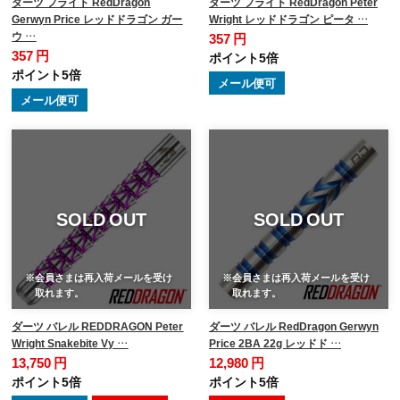
ダーツ フライト RedDragon
ダーツ フライト RedDragon Peter
Gerwyn Price レッドドラゴン ガー
Wright レッドドラゴン ピータ …
ウ …
357 円
357 円
ポイント5倍
ポイント5倍
メール便可
メール便可
SOLD OUT
SOLD OUT
※会員さまは再入荷メールを受け
※会員さまは再入荷メールを受け
取れます。
取れます。
ダーツ バレル REDDRAGON Peter
ダーツ バレル RedDragon Gerwyn
Wright Snakebite Vy …
Price 2BA 22g レッドド …
13,750 円
12,980 円
ポイント5倍
ポイント5倍