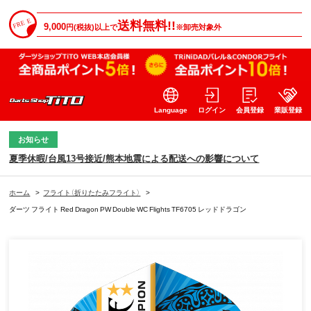
送料無料!!
9,000
円(税抜)以上で
※卸売対象外
Language
ログイン
会員登録
業販登録
お知らせ
夏季休暇/台風13号接近/熊本地震による配送への影響について
ホーム
>
フライト（折りたたみフライト）
>
ダーツ フライト Red Dragon PW Double WC Flights TF6705 レッドドラゴン