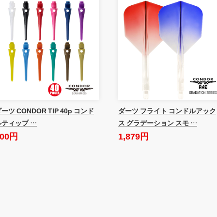
ーツ CONDOR TIP 40p コンド
ダーツ フライト コンドルアック
ルティップ …
ス グラデーション スモ …
600円
1,879円