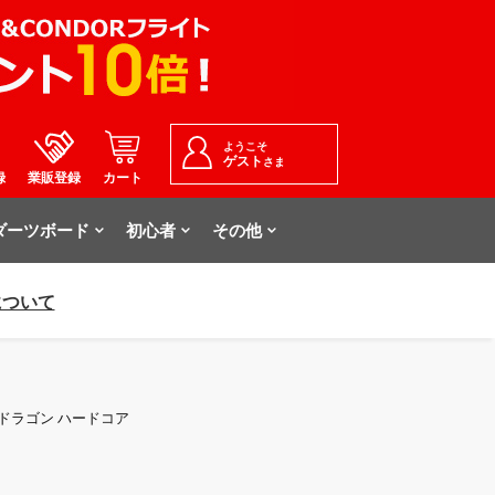
ようこそ
ゲスト
さま
録
業販登録
カート
ダーツボード
初心者
その他
について
8 レッドドラゴン ハードコア