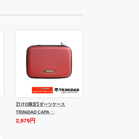
【TiTO限定】ダーツケース
TRiNiDAD CAPA …
2,979円