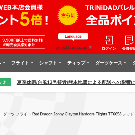
Language
9,900
円以上で送料無料!!
※卸売会員様対象外
Select Language
▼
ログイン
会員登
ル
フライト
シャフト
ティップ
ダーツケース
夏季休暇/台風13号接近/熊本地震による配送への影響
らせ
>
ダーツ フライト Red Dragon Jonny Clayton Hardcore Flights TF665