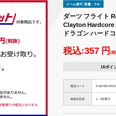
メール便可（容量：5％）
ダーツ フライト Red
Clayton Hardcor
ドラゴン ハード
税込:357 円
(税
16ポイ
商品コード
fl-rdd-000-502
発送日目安
1～3営業日