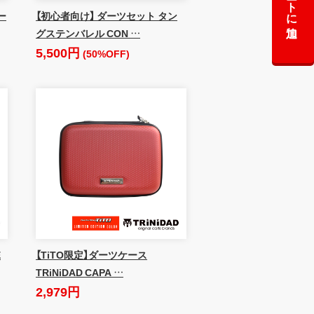
カートに追加
ー
【初心者向け】 ダーツセット タン
グステンバレル CON …
5,500円
(50%OFF)
E
【TiTO限定】ダーツケース
TRiNiDAD CAPA …
2,979円