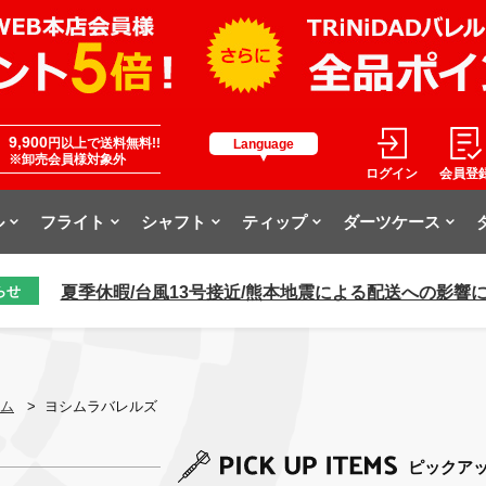
9,900
円以上で送料無料!!
Language
※卸売会員様対象外
ログイン
会員登
ル
フライト
シャフト
ティップ
ダーツケース
夏季休暇/台風13号接近/熊本地震による配送への影響
らせ
ム
>
ヨシムラバレルズ
ピックア