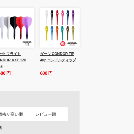
ーツ フライト
ダーツ CONDOR TIP
NDOR AXE 120
40p コンドルティップ
al …
…
680 円
600 円
価格が高い順
レビュー順
料