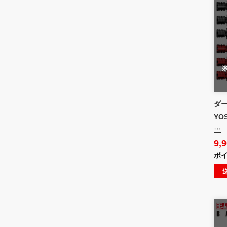
ダー
YO
…
9,
ポイ