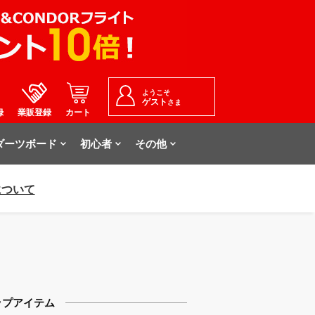
ようこそ
ゲスト
さま
録
業販登録
カート
ダーツボード
初心者
その他
について
ップアイテム