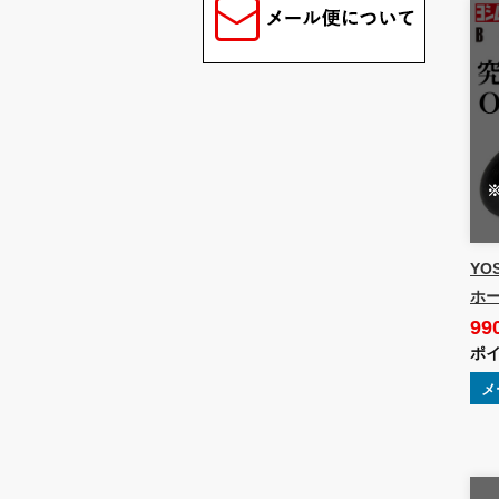
YO
ホー
99
ポイ
メ