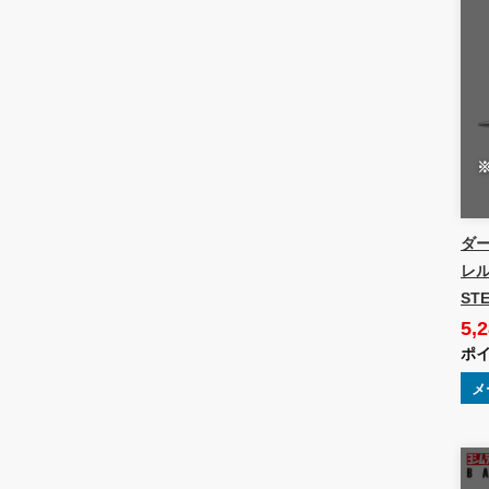
ダー
レル
ST
5,
ポイ
メ