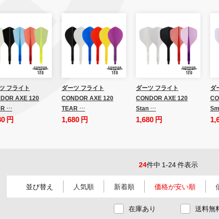
ツ フライト
ダーツ フライト
ダーツ フライト
ダ
DOR AXE 120
CONDOR AXE 120
CONDOR AXE 120
CO
R …
TEAR …
Stan …
Sm
80 円
1,680 円
1,680 円
1,
24
件中 1-24 件表示
並び替え
人気順
新着順
価格が安い順
在庫あり
送料無