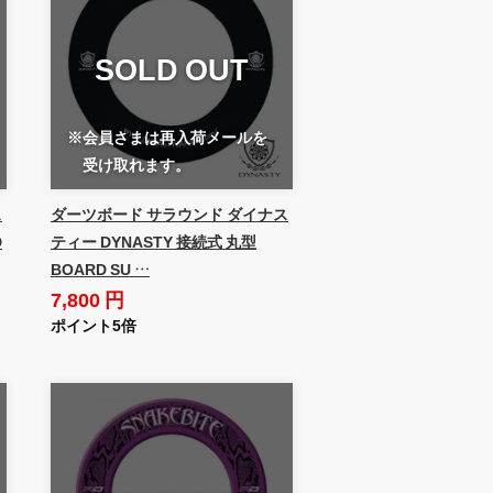
SOLD OUT
※会員さまは再入荷メールを
受け取れます。
ス
ダーツボード サラウンド ダイナス
D
ティー DYNASTY 接続式 丸型
BOARD SU …
7,800 円
ポイント5倍