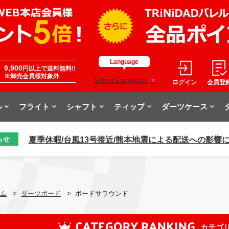
Language
9,900
円以上で送料無料!!
※卸売会員様対象外
Select Language
▼
ログイン
会員登
ル
フライト
シャフト
ティップ
ダーツケース
夏季休暇/台風13号接近/熊本地震による配送への影響
らせ
ム
>
ダーツボード
>
ボードサラウンド
カテゴ