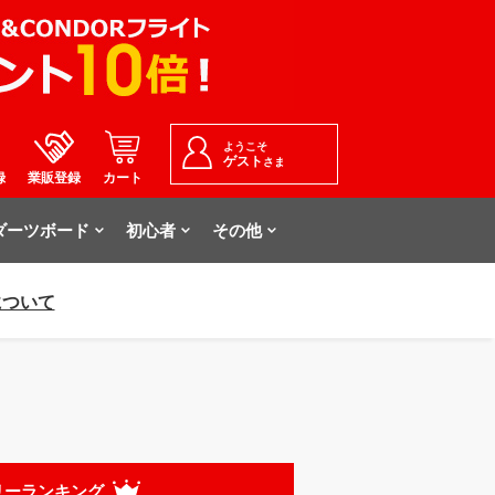
ようこそ
ゲスト
さま
録
業販登録
カート
ダーツボード
初心者
その他
について
リーランキング