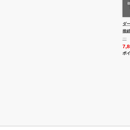
ダー
接続
…
7,
ポイ