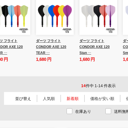
ツ フライト
ダーツ フライト
ダーツ フライト
ダ
DOR AXE 120
CONDOR AXE 120
CONDOR AXE 120
CO
R …
TEAR …
Stan …
Sm
80 円
1,680 円
1,680 円
1,
14
件中 1-14 件表示
並び替え
人気順
新着順
価格が安い順
在庫あり
送料無