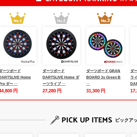
ダーツボード
ダーツボード
ダーツボード GRAN
ダー
DARTSLIVE Home
DARTSLIVE Home ダ
BOARD 3s Green B
ライ
Pro ダー …
ーツライブ …
…
DA
44,800 円
27,280 円
31,300 円
17
ピックア