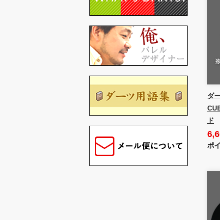
ダ
CU
ド
6,
ポイ