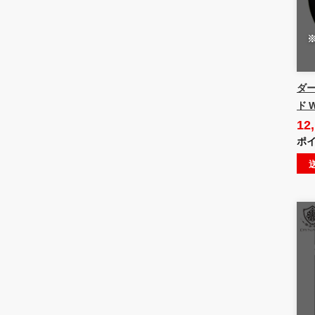
ダー
ド W
12
ポイ