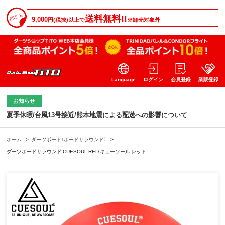
送料無料!!
9,000
円(税抜)以上で
※卸売対象外
Language
ログイン
会員登録
業販登録
お知らせ
夏季休暇/台風13号接近/熊本地震による配送への影響について
ホーム
>
ダーツボード（ボードサラウンド）
>
ダーツボードサラウンド CUESOUL RED キューソール レッド