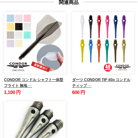
関連商品
CONDOR コンドル シャフト一体型
ダーツ CONDOR TIP 40p コンドル
フライト 無地 …
ティップ …
1,100 円
600 円