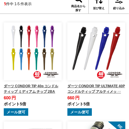
5
件中 1-5 件表示
商品名から
並び替え
絞り込み
探す
ダーツ CONDOR TIP 40p コンドル
ダーツ CONDOR TIP ULTIMATE 40P
ティップ ミディアム チップ 2BA
コンドルティップ アルティメッ …
600 円
660 円
ポイント5倍
ポイント5倍
メール便可
メール便可