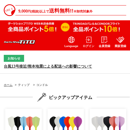
送料無料!!
9,000
円(税抜)以上で
※卸売対象外
Language
ログイン
会員登録
業販登録
お知らせ
台風13号接近/熊本地震による配送への影響について
ホーム
>
ティップ
>
コンドル
ピックアップアイテム