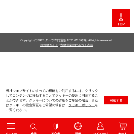
TOP
Copyright(C)2023 ダーツ専門通販 TiTO WEB本店. All rights reserved.
お買物ガイド
/
古物営業法に基づく表示
当社ウェブサイトのすべての機能をご利用するには、クリック
してコンテンツに移動することでクッキーの使用に同意するこ
とができます。クッキーについての詳細をご希望の場合、また
同意する
はクッキーの設定変更をご希望の場合は、
クッキーポリシー
を
ご覧ください。
メニュー
検索
初心者
新着
マイページ
カート