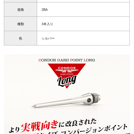
規格
2BA
種類
3本入り
色
シルバー