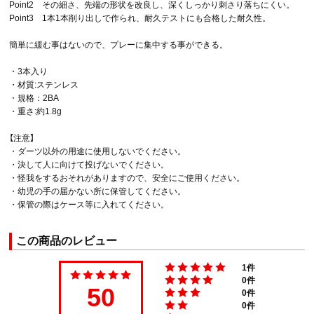
Point2 その細さ、先端の形状を改良し、深くしっかり刺さり落ちにくい。
Point3 1本1本削り出しで作られ、耐久テストにも合格した耐久性。
簡単に緩む事はないので、プレーに集中する事ができる。
・3本入り
・材質:ステンレス
・規格：2BA
・重さ:約1.8g
【注意】
・ダーツ以外の用途に使用しないでください。
・決して人に向けて投げないでください。
・怪我をするおそれがありますので、安全にご使用ください。
・幼児の手の届かない所に保管してください。
・保管の際はケース等に入れてください。
この商品のレビュー
1件
0件
50
0件
0件