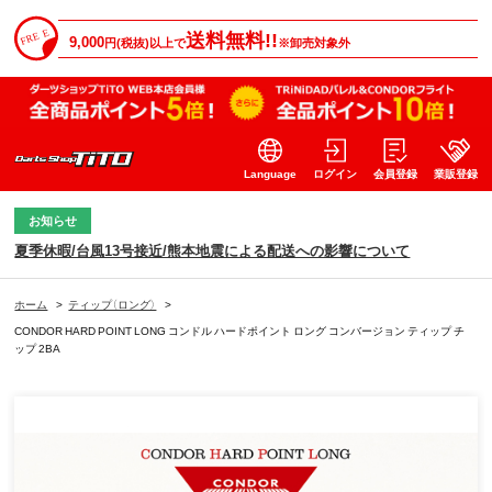
送料無料!!
9,000
円(税抜)以上で
※卸売対象外
Language
ログイン
会員登録
業販登録
お知らせ
夏季休暇/台風13号接近/熊本地震による配送への影響について
ホーム
>
ティップ（ロング）
>
CONDOR HARD POINT LONG コンドル ハードポイント ロング コンバージョン ティップ チ
ップ 2BA