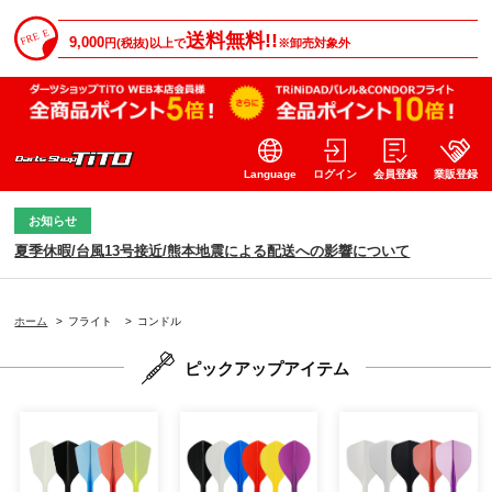
送料無料!!
9,000
円(税抜)以上で
※卸売対象外
Language
ログイン
会員登録
業販登録
お知らせ
夏季休暇/台風13号接近/熊本地震による配送への影響について
ホーム
>
フライト
>
コンドル
ピックアップアイテム