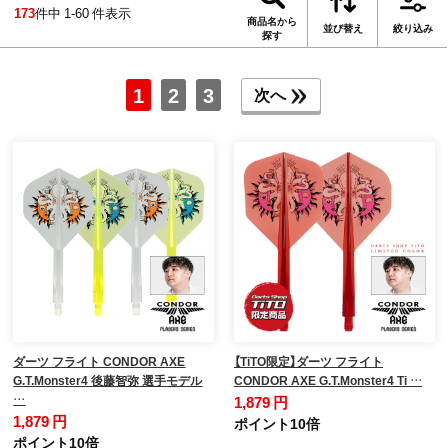
173
件中 1-60 件表示
商品名から
並び替え
絞り込み
探す
1
2
3
次へ
ダーツ フライト CONDOR AXE
【TiTO限定】ダーツ フライト
G.T.Monster4 後藤智弥 選手モデル
CONDOR AXE G.T.Monster4 Ti …
…
1,879 円
1,879 円
ポイント10倍
ポイント10倍