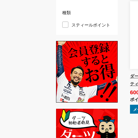
種類
スティールポイント
ダー
ティ
60
ポイ
メ