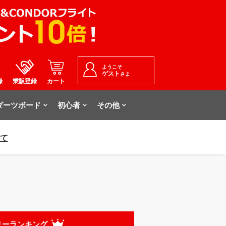
ようこそ
ゲスト
さま
録
業販登録
カート
ダーツボード
初心者
その他
いて
リーランキング