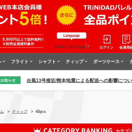
Language
9,900
円以上で送料無料!!
※卸売会員様対象外
Select Language
▼
ログイン
会員登
ル
フライト
シャフト
ティップ
ダーツケース
台風13号接近/熊本地震による配送への影響につ
お知らせ
ム
>
ティップ
>
40pcs
カテゴ