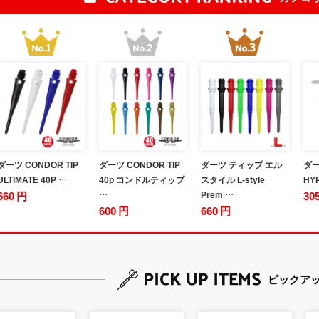
ダーツ CONDOR TIP
ダーツ CONDOR TIP
ダーツ ティップ エル
ダー
ULTIMATE 40P …
40p コンドルティップ
スタイル L-style
HY
660 円
…
Prem …
30
600 円
660 円
ピックア