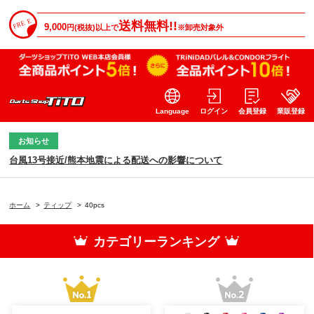
送料無料!!
9,000
円(税抜)以上で
※卸売対象外
Language
ログイン
会員登録
業販登録
お知らせ
台風13号接近/熊本地震による配送への影響について
ホーム
>
ティップ
>
40pcs
カテゴリーランキング