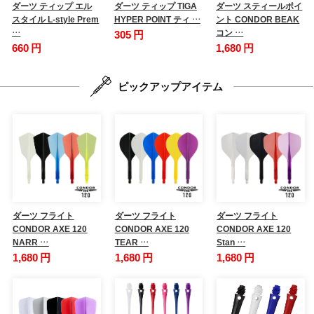
ダーツ ティップ エル
ダーツ ティップ TIGA
ダーツ スティールポイ
スタイル L-style Prem
HYPER POINT ティ …
ント CONDOR BEAK
…
コン …
305 円
660 円
1,680 円
ピックアップアイテム
ダーツ フライト
ダーツ フライト
ダーツ フライト
CONDOR AXE 120
CONDOR AXE 120
CONDOR AXE 120
NARR …
TEAR …
Stan …
1,680 円
1,680 円
1,680 円