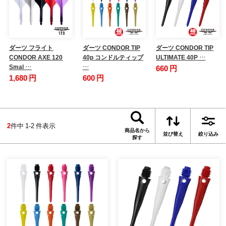
ダーツ フライト
ダーツ CONDOR TIP
ダーツ CONDOR TIP
CONDOR AXE 120
40p コンドルティップ
ULTIMATE 40P …
Smal …
…
660 円
1,680 円
600 円
2
件中 1-2 件表示
商品名から
並び替え
絞り込み
探す