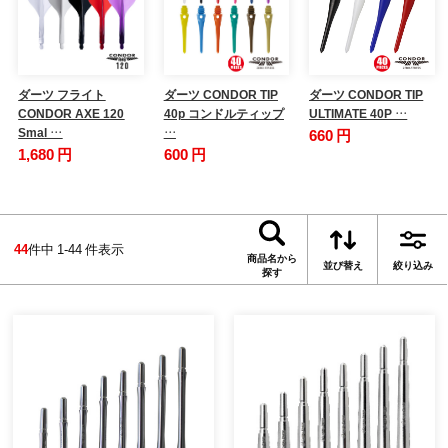
ダーツ フライト
ダーツ CONDOR TIP
ダーツ CONDOR TIP
CONDOR AXE 120
40p コンドルティップ
ULTIMATE 40P …
Smal …
…
660 円
1,680 円
600 円
44
件中 1-44 件表示
商品名から
並び替え
絞り込み
探す