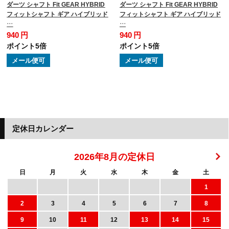
ダーツ シャフト Fit GEAR HYBRID
ダーツ シャフト Fit GEAR HYBRID
フィットシャフト ギア ハイブリッド
フィットシャフト ギア ハイブリッド
…
…
940 円
940 円
ポイント5倍
ポイント5倍
メール便可
メール便可
定休日カレンダー
2026年8月の定休日
日
月
火
水
木
金
土
1
2
3
4
5
6
7
8
9
10
11
12
13
14
15