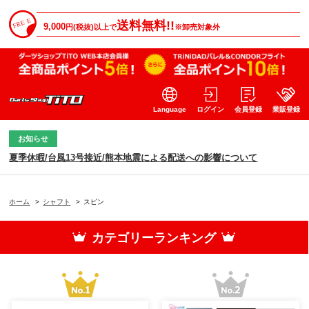
送料無料!!
9,000
円(税抜)以上で
※卸売対象外
Language
ログイン
会員登録
業販登録
お知らせ
夏季休暇/台風13号接近/熊本地震による配送への影響について
ホーム
>
シャフト
>
スピン
カテゴリーランキング