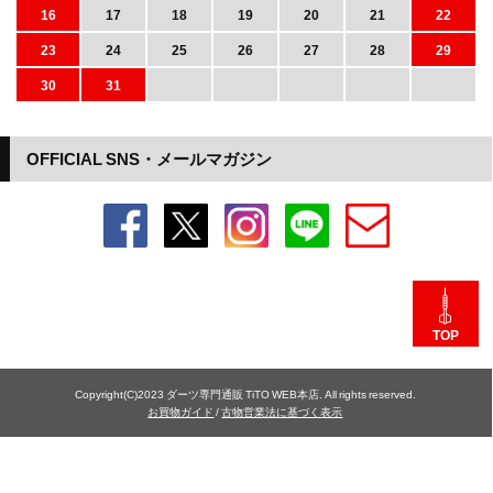
16
17
18
19
20
21
22
23
24
25
26
27
28
29
30
31
OFFICIAL SNS・メールマガジン
TOP
Copyright(C)2023 ダーツ専門通販 TiTO WEB本店. All rights reserved.
お買物ガイド
/
古物営業法に基づく表示