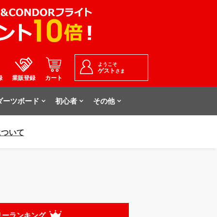
ようこそ
ゲスト
さま
録
業販登録
カート
ダーツボード
初心者
その他
について
リーランキング