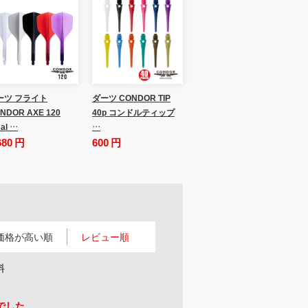
ーツ フライト
ダーツ CONDOR TIP
NDOR AXE 120
40p コンドルティップ
al …
…
680 円
600 円
価格が高い順
レビュー順
料
でした。