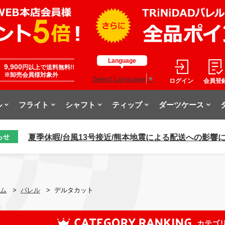
Language
9,900
円以上で送料無料!!
※卸売会員様対象外
Select Language
▼
ログイン
会員登
ル
フライト
シャフト
ティップ
ダーツケース
夏季休暇/台風13号接近/熊本地震による配送への影響
らせ
ム
>
バレル
>
デルタカット
カテゴ