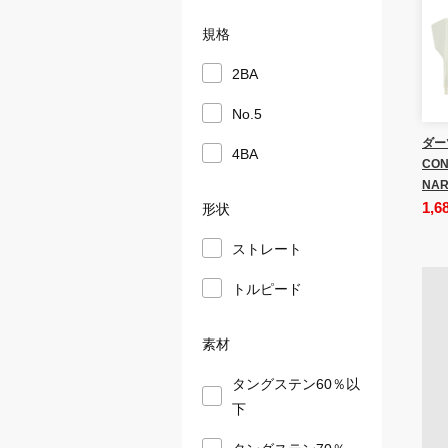
規格
2BA
No.5
ダー
4BA
CON
NAR
1,6
形状
ストレート
トルピード
素材
タングステン60％以
下
タングステン70％