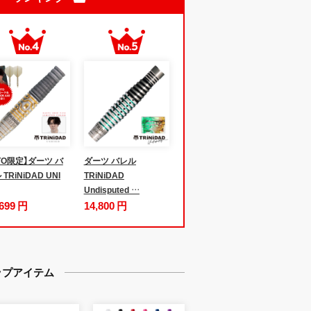
iTO限定】ダーツ バ
ダーツ バレル
TRiNiDAD UNI
TRiNiDAD
Undisputed …
,699 円
14,800 円
ップアイテム