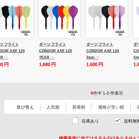
ツ フライト
ダーツ フライト
ダーツ フライト
ダ
DOR AXE 120
CONDOR AXE 120
CONDOR AXE 120
CO
R …
TEAR …
Stan …
Sm
80 円
1,680 円
1,680 円
1,
0
件中 1-0 件表示
並び替え
人気順
新着順
価格が安い順
在庫あり
送料無
検索条件に当てはまるものはありません